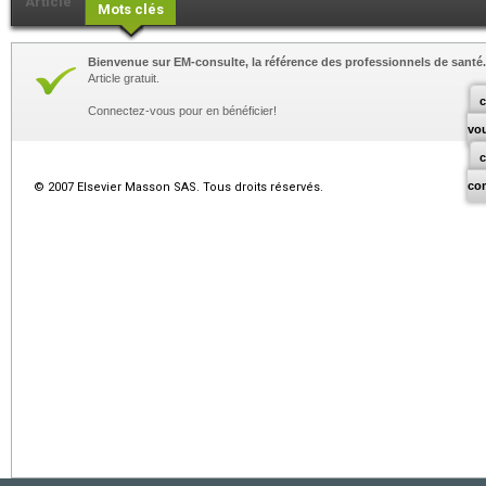
Article
Mots clés
Bienvenue sur EM-consulte, la référence des professionnels de santé.
Article gratuit.
c
Connectez-vous pour en bénéficier!
vo
co
© 2007 Elsevier Masson SAS. Tous droits réservés.