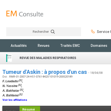
Rechercher
Service C
Rechercher
Actualités
Revues
Traités EMC
Domaines
REVUE DES MALADIES RESPIRATOIRES
Tumeur d'Askin : à propos d'un cas
- 18/04/08
Doi : RMR-01-2007-24-HS1-0761-8425-101019-200520189
[1]
F. Loudadsi
,
[1]
N. Yassine
,
[1]
A. Bakhatar
,
[1]
A. Bahlaoui
Voir les affiliations
Résumé