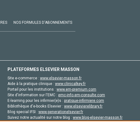
VRES
NOS FORMULES D'ABONNEMENTS
PLATEFORMES ELSEVIER MASSON
Site e-commerce :
www.elsevier-masson.fr
Aide à la pratique clinique :
www.clinicalkey.fr
Portail pour les institutions :
www.em-premium.com
Site d'information sur l'EMC :
emc-info.em-consulte.com
E-learning pour les infirmier(e)s :
pratique-infirmiere.com
Bibliothèque d'e-books Elsevier :
www.elsevierelibrary.fr
Blog special IFSI :
www.generationelsevier.fr
Suivez notre actualité sur notre blog :
www.blog-elsevier-masson.fr
Site d'emploi en santé :
emploisante.com