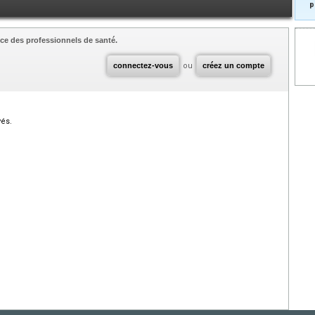
p
ce des professionnels de santé.
connectez-vous
ou
créez un compte
vés.