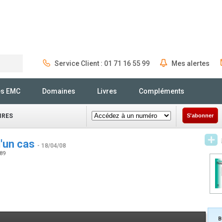
Service Client : 01 71 16 55 99
Mes alertes
Rechercher
és EMC
Domaines
Livres
Compléments
IRES
S'abonner
d'un cas
- 18/04/08
189
B