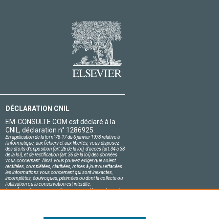
DÉCLARATION CNIL
EM-CONSULTE.COM est déclaré à la
CNIL, déclaration n° 1286925.
En application de la loi nº78-17 du 6 janvier 1978 relative à
l'informatique, aux fichiers et aux libertés, vous disposez
des droits d'opposition (art.26 de la loi), d'accès (art.34 à 38
de la loi), et de rectification (art.36 de la loi) des données
vous concernant. Ainsi, vous pouvez exiger que soient
rectifiées, complétées, clarifiées, mises à jour ou effacées
les informations vous concernant qui sont inexactes,
incomplètes, équivoques, périmées ou dont la collecte ou
l'utilisation ou la conservation est interdite.
Les informations personnelles concernant les visiteurs de
notre site, y compris leur identité, sont confidentielles.
Le responsable du site s'engage sur l'honneur à respecter
les conditions légales de confidentialité applicables en
France et à ne pas divulguer ces informations à des tiers.