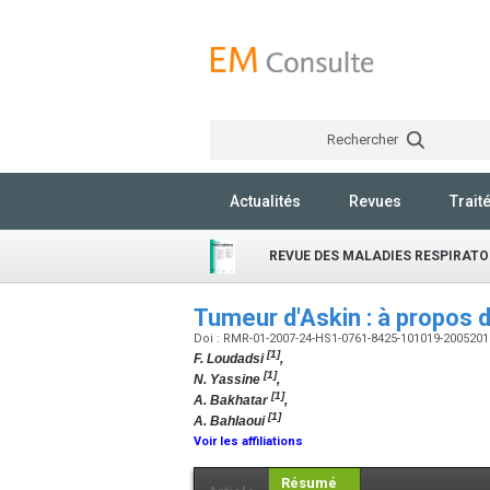
Rechercher
Actualités
Revues
Trait
REVUE DES MALADIES RESPIRATO
Tumeur d'Askin : à propos 
Doi : RMR-01-2007-24-HS1-0761-8425-101019-200520
[1]
F. Loudadsi
,
[1]
N. Yassine
,
[1]
A. Bakhatar
,
[1]
A. Bahlaoui
Voir les affiliations
Résumé