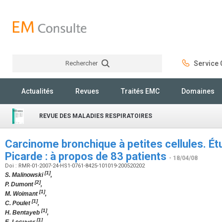
Rechercher
Service C
Rechercher
Actualités
Revues
Traités EMC
Domaines
REVUE DES MALADIES RESPIRATOIRES
Carcinome bronchique à petites cellules. É
Picarde : à propos de 83 patients
- 18/04/08
Doi : RMR-01-2007-24-HS1-0761-8425-101019-200520202
[1]
S. Malinowski
,
[2]
P. Dumont
,
[1]
M. Woimant
,
[1]
C. Poulet
,
[1]
H. Bentayeb
,
[1]