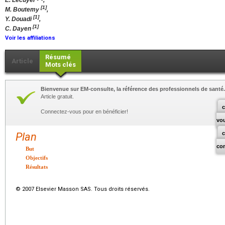
E. Lecuyer
,
[1]
M. Boutemy
,
[1]
Y. Douadi
,
[1]
C. Dayen
Voir les affiliations
Résumé
Article
Mots clés
Bienvenue sur EM-consulte, la référence des professionnels de santé.
Article gratuit.
c
Connectez-vous pour en bénéficier!
vo
Plan
co
But
Objectifs
Résultats
© 2007 Elsevier Masson SAS. Tous droits réservés.