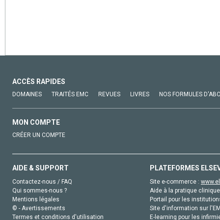
ACCÈS RAPIDES
DOMAINES
TRAITÉS EMC
REVUES
LIVRES
NOS FORMULES D'AB
MON COMPTE
CRÉER UN COMPTE
AIDE & SUPPORT
PLATEFORMES ELSE
Contactez-nous / FAQ
Site e-commerce :
www.el
Qui sommes-nous ?
Aide à la pratique clinique
Mentions légales
Portail pour les institution
© - Avertissements
Site d'information sur l'E
Termes et conditions d'utilisation
E-learning pour les infirmi