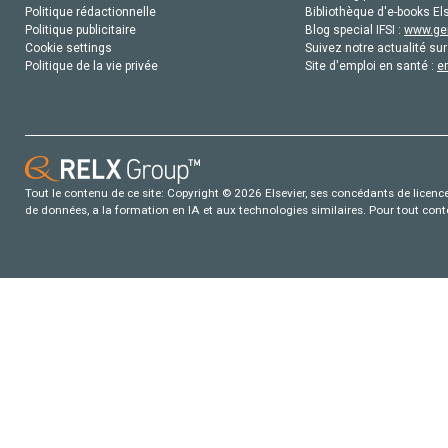
Politique rédactionnelle
Bibliothèque d'e-books Els
Politique publicitaire
Blog special IFSI :
www.gen
Cookie settings
Suivez notre actualité sur
Politique de la vie privée
Site d'emploi en santé :
e
Tout le contenu de ce site: Copyright © 2026 Elsevier, ses concédants de licence e
de données, a la formation en IA et aux technologies similaires. Pour tout con