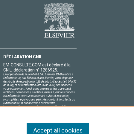
DÉCLARATION CNIL
EM-CONSULTE.COM est déclaré à la
CNIL, déclaration n° 1286925.
En application de la loi nº78-17 du 6 janvier 1978 relative à
l'informatique, aux fichiers et aux libertés, vous disposez
des droits d'opposition (art.26 de la loi), d'accès (art.34 à 38
de la loi), et de rectification (art.36 de la loi) des données
vous concernant. Ainsi, vous pouvez exiger que soient
rectifiées, complétées, clarifiées, mises à jour ou effacées
les informations vous concernant qui sont inexactes,
incomplètes, équivoques, périmées ou dont la collecte ou
l'utilisation ou la conservation est interdite.
Les informations personnelles concernant les visiteurs de
notre site, y compris leur identité, sont confidentielles.
Le responsable du site s'engage sur l'honneur à respecter
les conditions légales de confidentialité applicables en
France et à ne pas divulguer ces informations à des tiers.
Accept all cookies