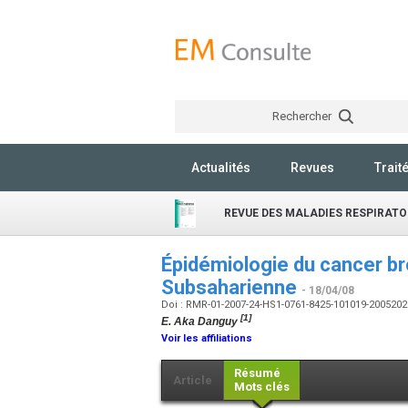
Rechercher
Actualités
Revues
Trait
REVUE DES MALADIES RESPIRATO
Épidémiologie du cancer b
Subsaharienne
- 18/04/08
Doi : RMR-01-2007-24-HS1-0761-8425-101019-200520
[1]
E. Aka Danguy
Voir les affiliations
Résumé
Article
Mots clés