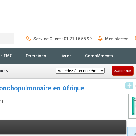
Service Client : 01 71 16 55 99
Mes alertes
Rechercher
és EMC
Domaines
Livres
Compléments
IRES
S'abonner
ronchopulmonaire en Afrique
211
B