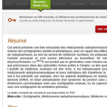
Résumé
PDF
Article
Figures
Tableaux
Référence
Mots clés
Bienvenue sur EM-consulte, la référence des professionnels de santé.
L’accès au texte intégral de cet article nécessite un abonnement.
EMC D
Résumé
Cet article présente une liste exhaustive des médicaments radiopharmaceutiq
réaliser des scintigraphies adultes et pédiatriques, avec un rappel des différ
de radiopharmacie, au sein du service de médecine nucléaire, les prépara
l'activité principale et sont surtout effectuées au technétium 99 mét
99m
physicochimiques. Le
Tc est produit par un générateur, mais d'autres ra
que précurseurs dans des spécialités livrées prêtes à l'emploi, ou tels qu
L'activité de médecine nucléaire est très riche, il est indispensable po
médicaments radiopharmaceutiques et leurs indications afin d'améliorer la 
soit à but préventif, par exemple, chez les patients diabétiques en réali
épreuve d'effort, en bilan préopératoire d'un syndrome de jonction avec 
d'extension carcinologique avec une scintigraphie osseuse, ou en urgenc
avec une scintigraphie de ventilation-perfusion.
Le texte complet de cet article est disponible en PDF.
Mots-clés :
Scintigraphie, Médicaments radiopharmaceutiques, Médecine nu