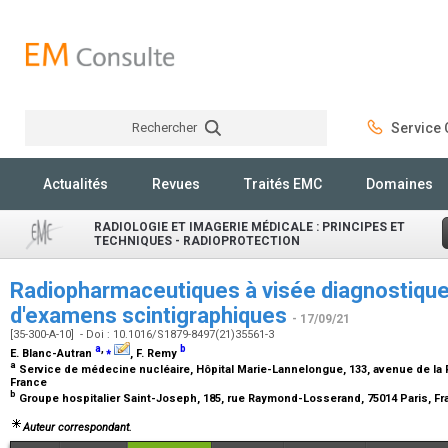
Rechercher
Service C
Rechercher
Actualités
Revues
Traités EMC
Domaines
RADIOLOGIE ET IMAGERIE MÉDICALE : PRINCIPES ET
TECHNIQUES - RADIOPROTECTION
Radiopharmaceutiques à visée diagnostique 
d'examens scintigraphiques
- 17/09/21
[35-300-A-10] - Doi : 10.1016/S1879-8497(21)35561-3
a
,
⁎
b
E. Blanc-Autran
, F. Remy
a
Service de médecine nucléaire, Hôpital Marie-Lannelongue, 133, avenue de la 
France
b
Groupe hospitalier Saint-Joseph, 185, rue Raymond-Losserand, 75014 Paris, F
Auteur correspondant.