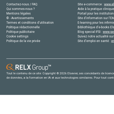
Contactez-nous / FAQ
Site e-commerce :
www.el
Qui sommes-nous ?
Aide à la pratique clinique
Mentions légales
Portail pour les institution
© - Avertissements
Site d'information sur l'E
Termes et conditions d'utilisation
E-learning pour les infirmi
Politique rédactionnelle
Bibliothèque d'e-books Els
Politique publicitaire
Blog special IFSI :
www.gen
Cookie settings
Suivez notre actualité sur
Politique de la vie privée
Site d'emploi en santé :
e
Tout le contenu de ce site: Copyright © 2026 Elsevier, ses concédants de licence e
de données, a la formation en IA et aux technologies similaires. Pour tout con