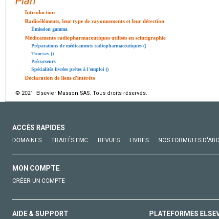
Plan
Introduction
Radioéléments, leur type de rayonnements et leur détection
Émission gamma
Médicaments radiopharmaceutiques utilisés en scintigraphie
Préparations de médicaments radiopharmaceutiques ()
Trousses ()
Précurseurs
Spécialités livrées prêtes à l'emploi ()
Déclaration de liens d'intérêts
© 2021 Elsevier Masson SAS. Tous droits réservés.
ACCÈS RAPIDES
DOMAINES
TRAITÉS EMC
REVUES
LIVRES
NOS FORMULES D'AB
MON COMPTE
CRÉER UN COMPTE
AIDE & SUPPORT
PLATEFORMES ELSE