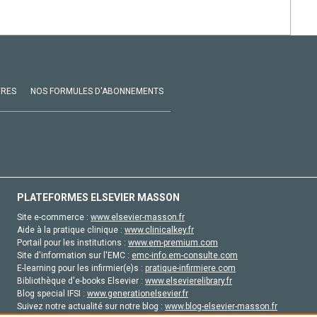
VRES
NOS FORMULES D'ABONNEMENTS
PLATEFORMES ELSEVIER MASSON
Site e-commerce :
www.elsevier-masson.fr
Aide à la pratique clinique :
www.clinicalkey.fr
Portail pour les institutions :
www.em-premium.com
Site d'information sur l'EMC :
emc-info.em-consulte.com
E-learning pour les infirmier(e)s :
pratique-infirmiere.com
Bibliothèque d'e-books Elsevier :
www.elsevierelibrary.fr
Blog special IFSI :
www.generationelsevier.fr
Suivez notre actualité sur notre blog :
www.blog-elsevier-masson.fr