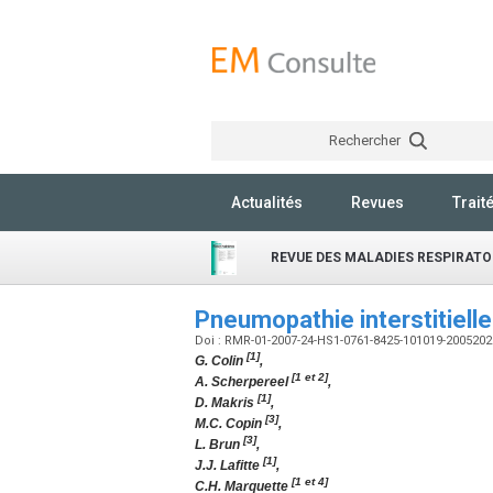
Rechercher
Actualités
Revues
Trait
REVUE DES MALADIES RESPIRATO
Pneumopathie interstitielle
Doi : RMR-01-2007-24-HS1-0761-8425-101019-200520
[1]
G. Colin
,
[1 et 2]
A. Scherpereel
,
[1]
D. Makris
,
[3]
M.C. Copin
,
[3]
L. Brun
,
[1]
J.J. Lafitte
,
[1 et 4]
C.H. Marquette