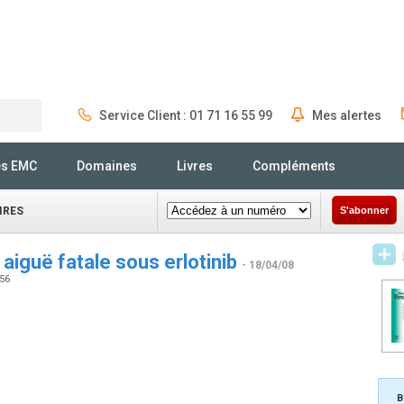
Service Client : 01 71 16 55 99
Mes alertes
Rechercher
és EMC
Domaines
Livres
Compléments
IRES
S'abonner
 aiguë fatale sous erlotinib
- 18/04/08
256
B