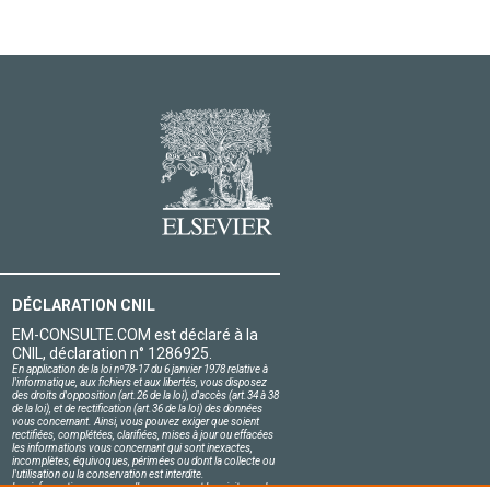
DÉCLARATION CNIL
EM-CONSULTE.COM est déclaré à la
CNIL, déclaration n° 1286925.
En application de la loi nº78-17 du 6 janvier 1978 relative à
l'informatique, aux fichiers et aux libertés, vous disposez
des droits d'opposition (art.26 de la loi), d'accès (art.34 à 38
de la loi), et de rectification (art.36 de la loi) des données
vous concernant. Ainsi, vous pouvez exiger que soient
rectifiées, complétées, clarifiées, mises à jour ou effacées
les informations vous concernant qui sont inexactes,
incomplètes, équivoques, périmées ou dont la collecte ou
l'utilisation ou la conservation est interdite.
Les informations personnelles concernant les visiteurs de