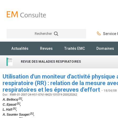
Rechercher
Service C
Rechercher
Actualités
Revues
Traités EMC
Domaines
REVUE DES MALADIES RESPIRATOIRES
Utilisation d'un moniteur d'activité physique 
respiratoire (RR) : relation de la mesure ave
respiratoires et les épreuves d'effort
- 18/04/08
Doi : RMR-01-2007-24-HS1-0761-8425-101019-200520262
[1]
A. Bellocq
,
[1]
C. Epaud
,
[1]
L. Hafi
,
[1]
A. Saunier Sauget
,