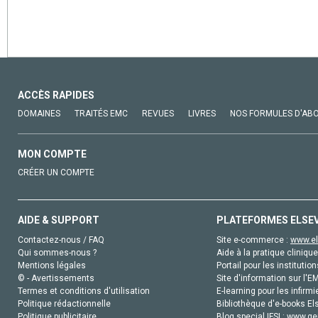
ACCÈS RAPIDES
DOMAINES
TRAITÉS EMC
REVUES
LIVRES
NOS FORMULES D'AB
MON COMPTE
CRÉER UN COMPTE
AIDE & SUPPORT
PLATEFORMES ELSE
Contactez-nous / FAQ
Site e-commerce :
www.el
Qui sommes-nous ?
Aide à la pratique clinique
Mentions légales
Portail pour les institution
© - Avertissements
Site d'information sur l'E
Termes et conditions d'utilisation
E-learning pour les infirmi
Politique rédactionnelle
Bibliothèque d'e-books Els
Politique publicitaire
Blog special IFSI :
www.gen