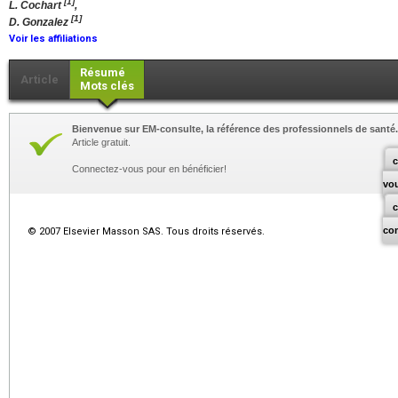
[1]
L. Cochart
,
[1]
D. Gonzalez
Voir les affiliations
Résumé
Article
Mots clés
Bienvenue sur EM-consulte, la référence des professionnels de santé.
Article gratuit.
c
Connectez-vous pour en bénéficier!
vo
co
© 2007 Elsevier Masson SAS. Tous droits réservés.