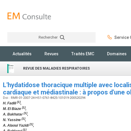
Rechercher
Service C
Rechercher
Actualités
Revues
Traités EMC
Domaines
REVUE DES MALADIES RESPIRATOIRES
L'hydatidose thoracique multiple avec locali
cardiaque et médiastinale : à propos d'une 
Doi : RMR-01-2007-24-HS1-0761-8425-101019-200520294
[1]
H. Fadili
,
[1]
M. El Biaze
,
[1]
A. Bakhatar
,
[1]
N. Yassine
,
[1]
A. Alaoui Yazidi
,
[1]