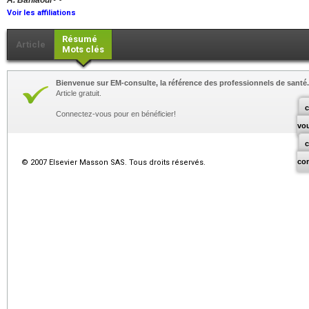
A. Bahlaoui
Voir les affiliations
Résumé
Article
Mots clés
Bienvenue sur EM-consulte, la référence des professionnels de santé.
Article gratuit.
c
Connectez-vous pour en bénéficier!
vo
co
© 2007 Elsevier Masson SAS. Tous droits réservés.