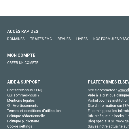
ACCÈS RAPIDES
DOMAINES
TRAITÉS EMC
REVUES
LIVRES
NOS FORMULES D'AB
MON COMPTE
CRÉER UN COMPTE
AIDE & SUPPORT
PLATEFORMES ELSE
Contactez-nous / FAQ
Site e-commerce :
www.el
Qui sommes-nous ?
Aide à la pratique clinique
Mentions légales
Portail pour les institution
© - Avertissements
Site d'information sur l'E
Termes et conditions d'utilisation
E-learning pour les infirmi
Politique rédactionnelle
Bibliothèque d'e-books Els
Politique publicitaire
Blog special IFSI :
www.gen
Cookie settings
Suivez notre actualité sur