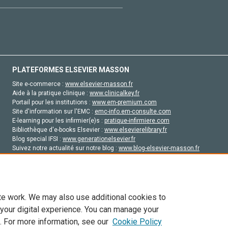
PLATEFORMES ELSEVIER MASSON
Site e-commerce :
www.elsevier-masson.fr
Aide à la pratique clinique :
www.clinicalkey.fr
Portail pour les institutions :
www.em-premium.com
Site d'information sur l'EMC :
emc-info.em-consulte.com
E-learning pour les infirmier(e)s :
pratique-infirmiere.com
Bibliothèque d'e-books Elsevier :
www.elsevierelibrary.fr
Blog special IFSI :
www.generationelsevier.fr
Suivez notre actualité sur notre blog :
www.blog-elsevier-masson.fr
Site d'emploi en santé :
emploisante.com
te work. We may also use additional cookies to
 your digital experience. You can manage your
. For more information, see our
Cookie Policy
vier, ses concédants de licence et ses contributeurs. Tout les droits sont réservés, y 