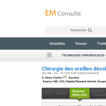
Rechercher
Actualités
Revues
Trait
TECHNIQUES CHIRURGICALES -
Chirurgie des oreilles déco
[46-100] - Doi : 10.1016/S2211-0402(21)66452-8
D. Vertu-Ciolino
:
Docteur
Service ORL-CCF, Hôpital Édouard-Herriot, Hospice
Résumé
Points
PDF
Article
Mots clés
essentie