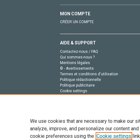
MON COMPTE
CRÉER UN COMPTE
AIDE & SUPPORT
Contactez-nous / FAQ
Qui sommes-nous ?
Mentions légales
© - Avertissements
Termes et conditions d'utilisation
Politique rédactionnelle
Politique publicitaire
Cookie settings
Politique de la vie privée
We use cookies that are necessary to make our si
analyze, improve, and personalize our content and
cookie preferences using the
Cookie settings
link
Tout le contenu de ce site: Copyright © 2026 Else