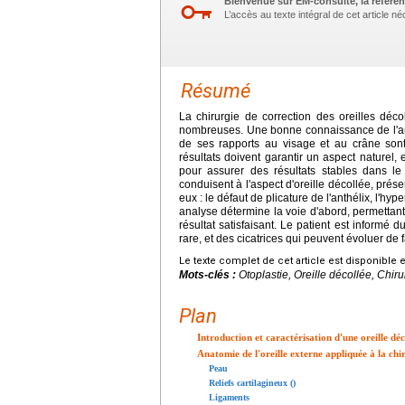
Bienvenue sur EM-consulte, la référen
L’accès au texte intégral de cet article 
Résumé
La chirurgie de correction des oreilles dé
nombreuses. Une bonne connaissance de l'anat
de ses rapports au visage et au crâne sont
résultats doivent garantir un aspect naturel, 
pour assurer des résultats stables dans le
conduisent à l'aspect d'oreille décollée, pré
eux : le défaut de plicature de l'anthélix, l'hy
analyse détermine la voie d'abord, permettant 
résultat satisfaisant. Le patient est informé 
rare, et des cicatrices qui peuvent évoluer de
Le texte complet de cet article est disponible 
Mots-clés :
Otoplastie, Oreille décollée, Chiru
Plan
Introduction et caractérisation d'une oreille déc
Anatomie de l'oreille externe appliquée à la chir
Peau
Reliefs cartilagineux ()
Ligaments