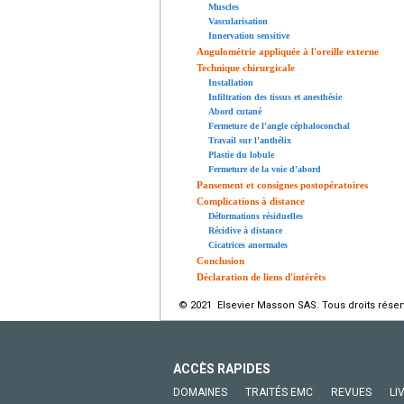
Muscles
Vascularisation
Innervation sensitive
Angulométrie appliquée à l'oreille externe
Technique chirurgicale
Installation
Infiltration des tissus et anesthésie
Abord cutané
Fermeture de l'angle céphaloconchal
Travail sur l'anthélix
Plastie du lobule
Fermeture de la voie d'abord
Pansement et consignes postopératoires
Complications à distance
Déformations résiduelles
Récidive à distance
Cicatrices anormales
Conclusion
Déclaration de liens d'intérêts
© 2021 Elsevier Masson SAS. Tous droits réser
ACCÈS RAPIDES
DOMAINES
TRAITÉS EMC
REVUES
LI