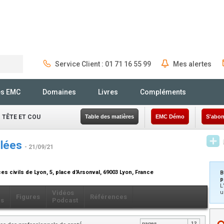
Service Client : 01 71 16 55 99
Mes alertes
Rechercher
és EMC
Domaines
Livres
Compléments
 TÊTE ET COU
Table des matières
EMC Démo
S'abon
llées
- 21/09/21
s civils de Lyon, 5, place d'Arsonval, 69003 Lyon, France
B
p
L
Vidéos
u
Figures
Références
ls
Podcast
pages
12