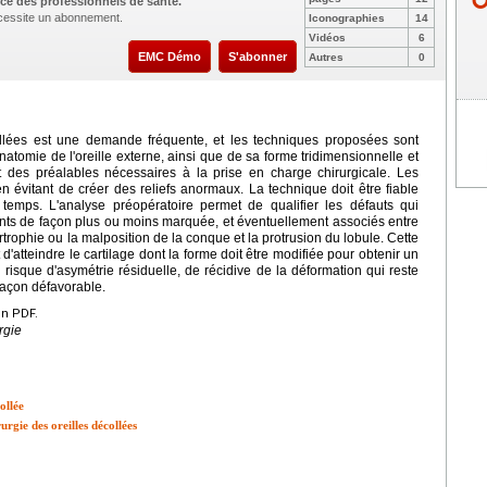
ce des professionnels de santé.
nécessite un abonnement.
Iconographies
14
Vidéos
6
EMC Démo
S'abonner
Autres
0
collées est une demande fréquente, et les techniques proposées sont
omie de l'oreille externe, ainsi que de sa forme tridimensionnelle et
 des préalables nécessaires à la prise en charge chirurgicale. Les
en évitant de créer des reliefs anormaux. La technique doit être fiable
 temps. L'analyse préopératoire permet de qualifier les défauts qui
sents de façon plus ou moins marquée, et éventuellement associés entre
pertrophie ou la malposition de la conque et la protrusion du lobule. Cette
d'atteindre le cartilage dont la forme doit être modifiée pour obtenir un
du risque d'asymétrie résiduelle, de récidive de la déformation qui reste
 façon défavorable.
en PDF.
rgie
ollée
urgie des oreilles décollées