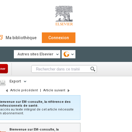
Ma bibliothèque
Connexion
Autres sites Elsevier
ner
Export
Article précédent
|
Article suivant
ienvenue sur EM-consulte, la référence des
rofessionnels de santé.
’accès au texte intégral de cet article nécessite
n abonnement.
Bienvenue sur EM-consulte, la