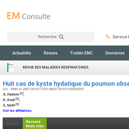
Rechercher
Service C
Rechercher
Actualités
Revues
Traités EMC
Domaines
REVUE DES MALADIES RESPIRATOIRES
Huit cas de kyste hydatique du poumon obs
Doi : RMR-01-2007-24-HS1-0761-8425-101019-200520337
[1]
A. Hakem
,
[1]
K. Kadi
,
[1]
S. Nafti
Voir les affiliations
Résumé
Article
Mots clés