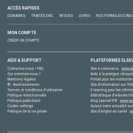
ACCÈS RAPIDES
DOMAINES
TRAITÉS EMC
REVUES
LIVRES
NOS FORMULES D'AB
MON COMPTE
CRÉER UN COMPTE
AIDE & SUPPORT
PLATEFORMES ELSE
Contactez-nous / FAQ
Site e-commerce :
www.el
Qui sommes-nous ?
Aide à la pratique clinique
Mentions légales
Portail pour les institution
© - Avertissements
Site d'information sur l'E
Termes et conditions d'utilisation
E-learning pour les infirmi
Politique rédactionnelle
Bibliothèque d'e-books Els
Politique publicitaire
Blog special IFSI :
www.gen
Cookie settings
Suivez notre actualité sur
Politique de la vie privée
Site d'emploi en santé :
e