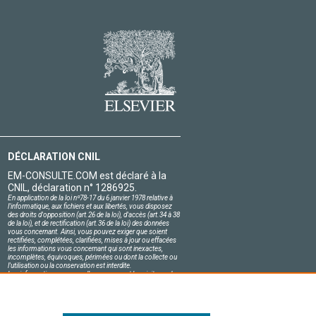
DÉCLARATION CNIL
EM-CONSULTE.COM est déclaré à la
CNIL, déclaration n° 1286925.
En application de la loi nº78-17 du 6 janvier 1978 relative à
l'informatique, aux fichiers et aux libertés, vous disposez
des droits d'opposition (art.26 de la loi), d'accès (art.34 à 38
de la loi), et de rectification (art.36 de la loi) des données
vous concernant. Ainsi, vous pouvez exiger que soient
rectifiées, complétées, clarifiées, mises à jour ou effacées
les informations vous concernant qui sont inexactes,
incomplètes, équivoques, périmées ou dont la collecte ou
l'utilisation ou la conservation est interdite.
Les informations personnelles concernant les visiteurs de
notre site, y compris leur identité, sont confidentielles.
Le responsable du site s'engage sur l'honneur à respecter
les conditions légales de confidentialité applicables en
France et à ne pas divulguer ces informations à des tiers.