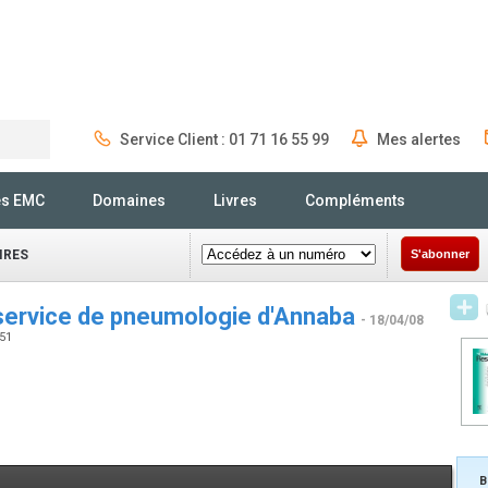
Service Client : 01 71 16 55 99
Mes alertes
Rechercher
és EMC
Domaines
Livres
Compléments
IRES
S'abonner
service de pneumologie d'Annaba
- 18/04/08
351
B