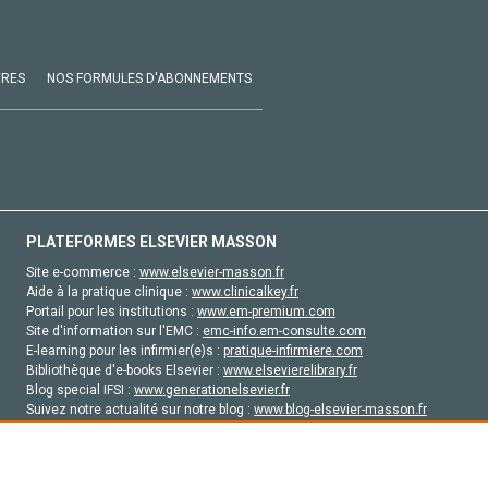
VRES
NOS FORMULES D'ABONNEMENTS
PLATEFORMES ELSEVIER MASSON
Site e-commerce :
www.elsevier-masson.fr
Aide à la pratique clinique :
www.clinicalkey.fr
Portail pour les institutions :
www.em-premium.com
Site d'information sur l'EMC :
emc-info.em-consulte.com
E-learning pour les infirmier(e)s :
pratique-infirmiere.com
Bibliothèque d'e-books Elsevier :
www.elsevierelibrary.fr
Blog special IFSI :
www.generationelsevier.fr
Suivez notre actualité sur notre blog :
www.blog-elsevier-masson.fr
Site d'emploi en santé :
emploisante.com