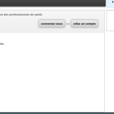
p
ce des professionnels de santé.
connectez-vous
ou
créez un compte
vés.