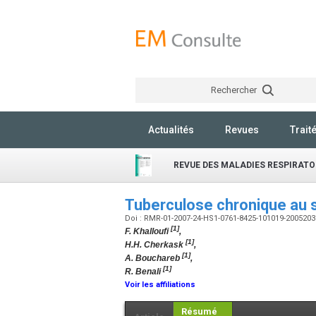
Rechercher
Actualités
Revues
Trait
REVUE DES MALADIES RESPIRATO
Tuberculose chronique au 
Doi : RMR-01-2007-24-HS1-0761-8425-101019-200520
[1]
F. Khalloufi
,
[1]
H.H. Cherkask
,
[1]
A. Bouchareb
,
[1]
R. Benali
Voir les affiliations
Résumé