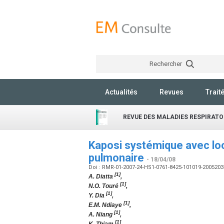
Rechercher
Actualités
Revues
Trait
REVUE DES MALADIES RESPIRATO
Kaposi systémique avec loc
pulmonaire
- 18/04/08
Doi : RMR-01-2007-24-HS1-0761-8425-101019-200520
[1]
A. Diatta
,
[1]
N.O. Touré
,
[1]
Y. Dia
,
[1]
E.M. Ndiaye
,
[1]
A. Niang
,
[1]