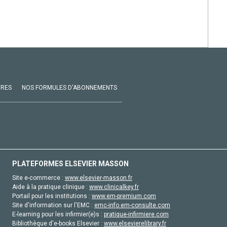
VRES
NOS FORMULES D'ABONNEMENTS
PLATEFORMES ELSEVIER MASSON
Site e-commerce :
www.elsevier-masson.fr
Aide à la pratique clinique :
www.clinicalkey.fr
Portail pour les institutions :
www.em-premium.com
Site d'information sur l'EMC :
emc-info.em-consulte.com
E-learning pour les infirmier(e)s :
pratique-infirmiere.com
Bibliothèque d'e-books Elsevier :
www.elsevierelibrary.fr