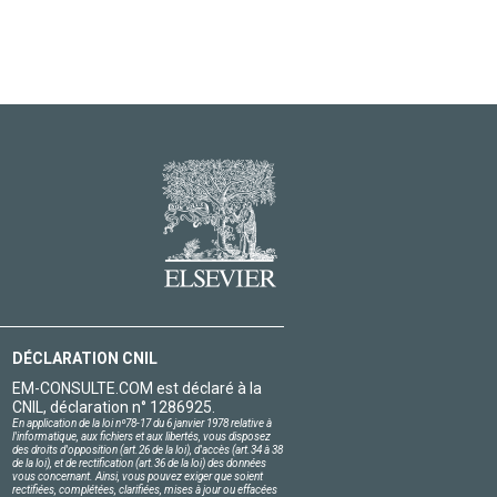
DÉCLARATION CNIL
EM-CONSULTE.COM est déclaré à la
CNIL, déclaration n° 1286925.
En application de la loi nº78-17 du 6 janvier 1978 relative à
l'informatique, aux fichiers et aux libertés, vous disposez
des droits d'opposition (art.26 de la loi), d'accès (art.34 à 38
de la loi), et de rectification (art.36 de la loi) des données
vous concernant. Ainsi, vous pouvez exiger que soient
rectifiées, complétées, clarifiées, mises à jour ou effacées