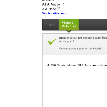
K. Thiam
,
[1]
F.B.R. Mbaye
,
[1]
A.A. Hane
Voir les affiliations
Résumé
Article
Mots clés
Bienvenue sur EM-consulte, la référen
Article gratuit.
Connectez-vous pour en bénéficier!
© 2007 Elsevier Masson SAS. Tous droits réser