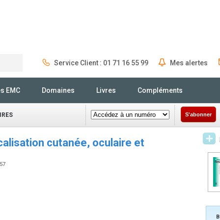
Service Client : 01 71 16 55 99
Mes alertes
Rechercher
és EMC
Domaines
Livres
Compléments
IRES
S'abonner
alisation cutanée, oculaire et
357
B