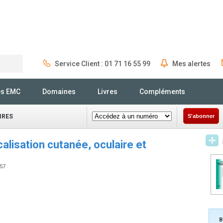
Service Client : 01 71 16 55 99
Mes alertes
Rechercher
és EMC
Domaines
Livres
Compléments
IRES
S'abonner
alisation cutanée, oculaire et
357
B