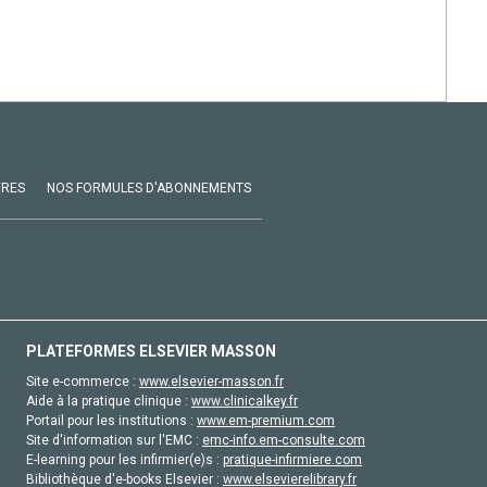
VRES
NOS FORMULES D'ABONNEMENTS
PLATEFORMES ELSEVIER MASSON
Site e-commerce :
www.elsevier-masson.fr
Aide à la pratique clinique :
www.clinicalkey.fr
Portail pour les institutions :
www.em-premium.com
Site d'information sur l'EMC :
emc-info.em-consulte.com
E-learning pour les infirmier(e)s :
pratique-infirmiere.com
Bibliothèque d'e-books Elsevier :
www.elsevierelibrary.fr