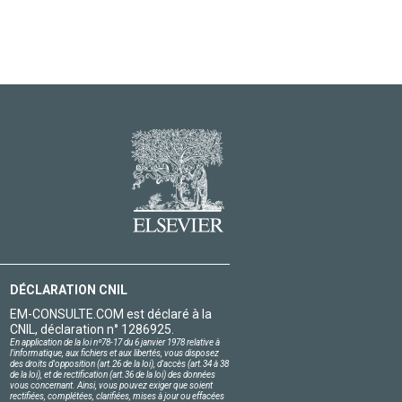
DÉCLARATION CNIL
EM-CONSULTE.COM est déclaré à la
CNIL, déclaration n° 1286925.
En application de la loi nº78-17 du 6 janvier 1978 relative à
l'informatique, aux fichiers et aux libertés, vous disposez
des droits d'opposition (art.26 de la loi), d'accès (art.34 à 38
de la loi), et de rectification (art.36 de la loi) des données
vous concernant. Ainsi, vous pouvez exiger que soient
rectifiées, complétées, clarifiées, mises à jour ou effacées