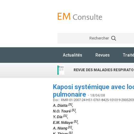
Rechercher
Actualités
Revues
Trait
REVUE DES MALADIES RESPIRATO
Kaposi systémique avec loc
pulmonaire
- 18/04/08
Doi : RMR-01-2007-24-HS1-0761-8425-101019-200520
[1]
A. Diatta
,
[1]
N.O. Touré
,
[1]
Y. Dia
,
[1]
E.M. Ndiaye
,
[1]
A. Niang
,
[1]