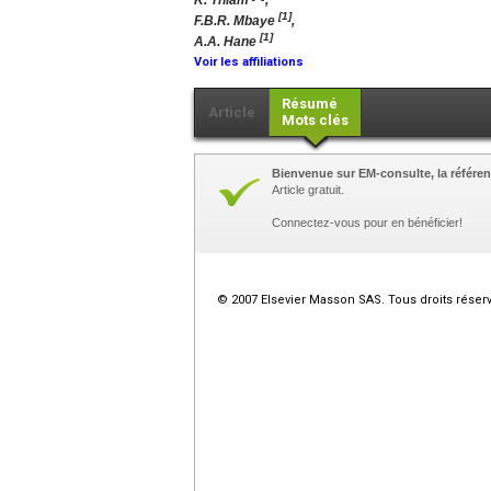
K. Thiam
,
[1]
F.B.R. Mbaye
,
[1]
A.A. Hane
Voir les affiliations
Résumé
Article
Mots clés
Bienvenue sur EM-consulte, la référen
Article gratuit.
Connectez-vous pour en bénéficier!
© 2007 Elsevier Masson SAS. Tous droits réser