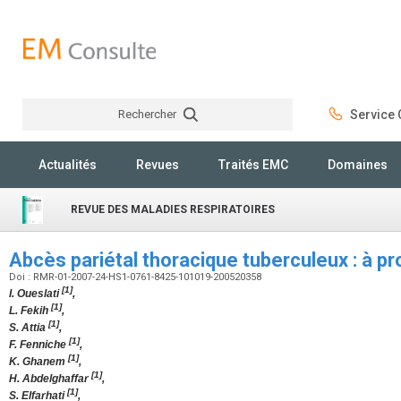
Rechercher
Service C
Rechercher
Actualités
Revues
Traités EMC
Domaines
REVUE DES MALADIES RESPIRATOIRES
Abcès pariétal thoracique tuberculeux : à p
Doi : RMR-01-2007-24-HS1-0761-8425-101019-200520358
[1]
I. Oueslati
,
[1]
L. Fekih
,
[1]
S. Attia
,
[1]
F. Fenniche
,
[1]
K. Ghanem
,
[1]
H. Abdelghaffar
,
[1]
S. Elfarhati
,