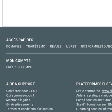
ACCÈS RAPIDES
DOMAINES
TRAITÉS EMC
REVUES
LIVRES
NOS FORMULES D'AB
MON COMPTE
CRÉER UN COMPTE
AIDE & SUPPORT
PLATEFORMES ELSE
Contactez-nous / FAQ
Site e-commerce :
www.el
Qui sommes-nous ?
Aide à la pratique clinique
Mentions légales
Portail pour les institution
© - Avertissements
Site d'information sur l'E
Termes et conditions d'utilisation
E-learning pour les infirmi