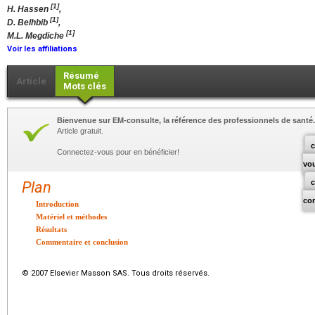
[1]
H. Hassen
,
[1]
D. Belhbib
,
[1]
M.L. Megdiche
Voir les affiliations
Résumé
Article
Mots clés
Bienvenue sur EM-consulte, la référence des professionnels de santé.
Article gratuit.
c
Connectez-vous pour en bénéficier!
vo
Plan
co
Introduction
Matériel et méthodes
Résultats
Commentaire et conclusion
© 2007 Elsevier Masson SAS. Tous droits réservés.