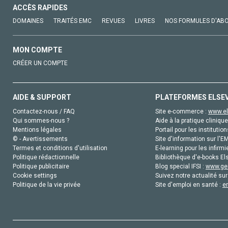
ACCÈS RAPIDES
DOMAINES
TRAITÉS EMC
REVUES
LIVRES
NOS FORMULES D'AB
MON COMPTE
CRÉER UN COMPTE
AIDE & SUPPORT
PLATEFORMES ELSE
Contactez-nous / FAQ
Site e-commerce :
www.el
Qui sommes-nous ?
Aide à la pratique clinique
Mentions légales
Portail pour les institution
© - Avertissements
Site d'information sur l'E
Termes et conditions d'utilisation
E-learning pour les infirmi
Politique rédactionnelle
Bibliothèque d'e-books Els
Politique publicitaire
Blog special IFSI :
www.gen
Cookie settings
Suivez notre actualité sur
Politique de la vie privée
Site d'emploi en santé :
e