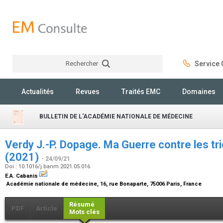
Rechercher
Service C
Rechercher
Actualités
Revues
Traités EMC
Domaines
BULLETIN DE L'ACADÉMIE NATIONALE DE MÉDECINE
Verdy J.-P. Dopage. Ma Guerre contre les tr
(2021)
- 24/09/21
Doi : 10.1016/j.banm.2021.05.016
E.A. Cabanis
Académie nationale de médecine, 16, rue Bonaparte, 75006 Paris, France
Résumé
PDF
Article
Mots clés