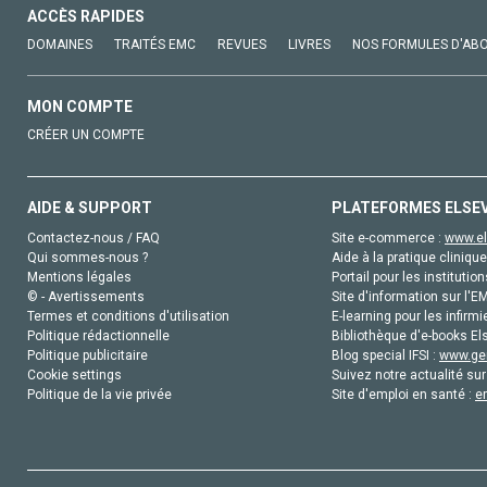
ACCÈS RAPIDES
DOMAINES
TRAITÉS EMC
REVUES
LIVRES
NOS FORMULES D'AB
MON COMPTE
CRÉER UN COMPTE
AIDE & SUPPORT
PLATEFORMES ELSE
Contactez-nous / FAQ
Site e-commerce :
www.el
Qui sommes-nous ?
Aide à la pratique clinique
Mentions légales
Portail pour les institution
© - Avertissements
Site d'information sur l'E
Termes et conditions d'utilisation
E-learning pour les infirmi
Politique rédactionnelle
Bibliothèque d'e-books Els
Politique publicitaire
Blog special IFSI :
www.gen
Cookie settings
Suivez notre actualité sur
Politique de la vie privée
Site d'emploi en santé :
e