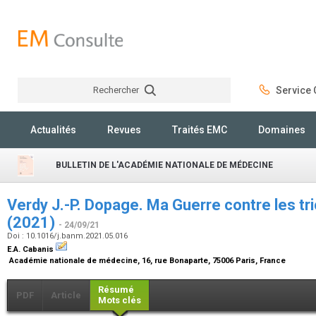
Rechercher
Service C
Rechercher
Actualités
Revues
Traités EMC
Domaines
BULLETIN DE L'ACADÉMIE NATIONALE DE MÉDECINE
Verdy J.-P. Dopage. Ma Guerre contre les tr
(2021)
- 24/09/21
Doi : 10.1016/j.banm.2021.05.016
E.A. Cabanis
Académie nationale de médecine, 16, rue Bonaparte, 75006 Paris, France
Résumé
PDF
Article
Mots clés