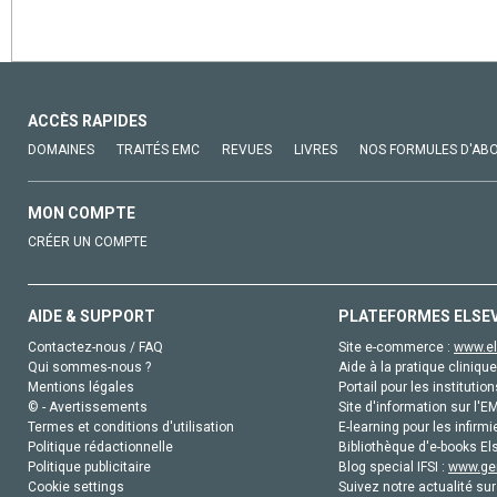
ACCÈS RAPIDES
DOMAINES
TRAITÉS EMC
REVUES
LIVRES
NOS FORMULES D'AB
MON COMPTE
CRÉER UN COMPTE
AIDE & SUPPORT
PLATEFORMES ELSE
Contactez-nous / FAQ
Site e-commerce :
www.el
Qui sommes-nous ?
Aide à la pratique clinique
Mentions légales
Portail pour les institution
© - Avertissements
Site d'information sur l'E
Termes et conditions d'utilisation
E-learning pour les infirmi
Politique rédactionnelle
Bibliothèque d'e-books Els
Politique publicitaire
Blog special IFSI :
www.gen
Cookie settings
Suivez notre actualité sur