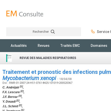
Rechercher
Service C
Rechercher
Actualités
Revues
Traités EMC
Domaines
REVUE DES MALADIES RESPIRATOIRES
Traitement et pronostic des infections pul
Mycobacterium xenopi
- 18/04/08
Doi : RMR-01-2007-24-HS1-0761-8425-101019-200520367
[1]
C. Andréjak
,
[2]
F.X. Lescure
,
[3]
J.F. Bervar
,
[2]
Y. Douadi
,
[2]
J.L. Schmit
,
[1]