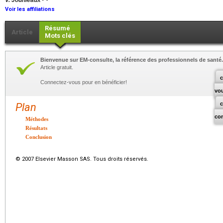
V. Jounieaux
Voir les affiliations
Résumé
Article
Mots clés
Bienvenue sur EM-consulte, la référence des professionnels de santé.
Article gratuit.
c
Connectez-vous pour en bénéficier!
vo
Plan
co
Méthodes
Résultats
Conclusion
© 2007 Elsevier Masson SAS. Tous droits réservés.