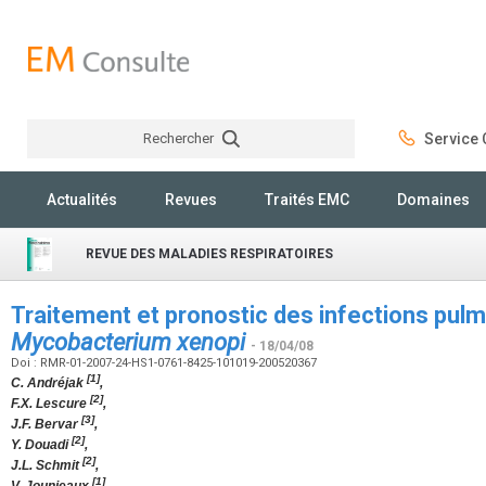
Rechercher
Service C
Rechercher
Actualités
Revues
Traités EMC
Domaines
REVUE DES MALADIES RESPIRATOIRES
Traitement et pronostic des infections pul
Mycobacterium xenopi
- 18/04/08
Doi : RMR-01-2007-24-HS1-0761-8425-101019-200520367
[1]
C. Andréjak
,
[2]
F.X. Lescure
,
[3]
J.F. Bervar
,
[2]
Y. Douadi
,
[2]
J.L. Schmit
,
[1]