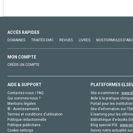
ACCÈS RAPIDES
DOMAINES
TRAITÉS EMC
REVUES
LIVRES
NOS FORMULES D'AB
MON COMPTE
CRÉER UN COMPTE
AIDE & SUPPORT
PLATEFORMES ELSE
Contactez-nous / FAQ
Site e-commerce :
www.el
Qui sommes-nous ?
Aide à la pratique clinique
Mentions légales
Portail pour les institution
© - Avertissements
Site d'information sur l'E
Termes et conditions d'utilisation
E-learning pour les infirmi
Politique rédactionnelle
Bibliothèque d'e-books Els
Politique publicitaire
Blog special IFSI :
www.gen
Cookie settings
Suivez notre actualité sur