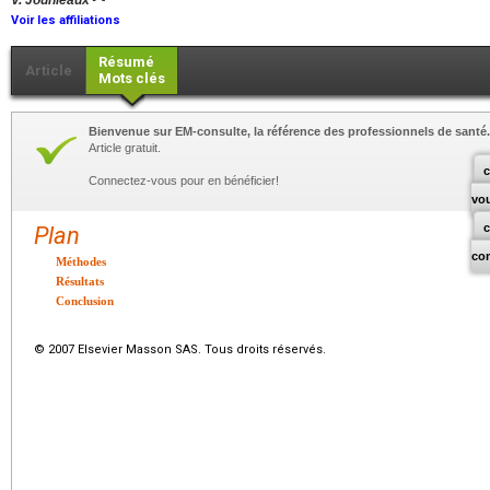
V. Jounieaux
Voir les affiliations
Résumé
Article
Mots clés
Bienvenue sur EM-consulte, la référence des professionnels de santé.
Article gratuit.
c
Connectez-vous pour en bénéficier!
vo
Plan
co
Méthodes
Résultats
Conclusion
© 2007 Elsevier Masson SAS. Tous droits réservés.