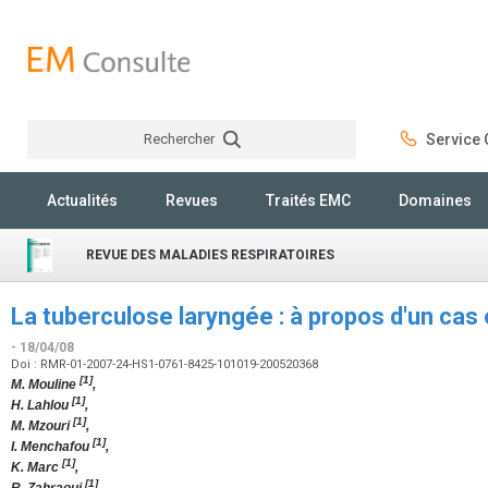
Rechercher
Service C
Rechercher
Actualités
Revues
Traités EMC
Domaines
REVUE DES MALADIES RESPIRATOIRES
La tuberculose laryngée : à propos d'un cas e
- 18/04/08
Doi : RMR-01-2007-24-HS1-0761-8425-101019-200520368
[1]
M. Mouline
,
[1]
H. Lahlou
,
[1]
M. Mzouri
,
[1]
I. Menchafou
,
[1]
K. Marc
,
[1]