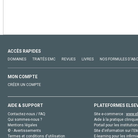
ACCÈS RAPIDES
DOMAINES
TRAITÉS EMC
REVUES
LIVRES
NOS FORMULES D'AB
MON COMPTE
CRÉER UN COMPTE
AIDE & SUPPORT
PLATEFORMES ELSE
Contactez-nous / FAQ
Site e-commerce :
www.el
Qui sommes-nous ?
Aide à la pratique clinique
Mentions légales
Portail pour les institution
© - Avertissements
Site d'information sur l'E
Termes et conditions d'utilisation
E-learning pour les infirmi