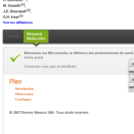
R. Zahraoui
,
[1]
M. Soualhi
,
[1]
J.E. Bourqadi
,
[1]
G.H. Iraqi
Voir les affiliations
Résumé
Article
Mots clés
Bienvenue sur EM-consulte, la référence des professionnels de santé.
Article gratuit.
c
Connectez-vous pour en bénéficier!
vo
Plan
co
Introduction
Observation
Conclusion
© 2007 Elsevier Masson SAS. Tous droits réservés.