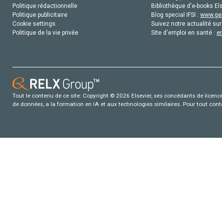
Politique rédactionnelle
Bibliothèque d'e-books Els
Politique publicitaire
Blog special IFSI :
www.gen
Cookie settings
Suivez notre actualité sur
Politique de la vie privée
Site d'emploi en santé :
e
Tout le contenu de ce site: Copyright © 2026 Elsevier, ses concédants de licence e
de données, a la formation en IA et aux technologies similaires. Pour tout con