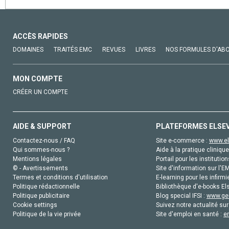
ACCÈS RAPIDES
DOMAINES
TRAITÉS EMC
REVUES
LIVRES
NOS FORMULES D'AB
MON COMPTE
CRÉER UN COMPTE
AIDE & SUPPORT
PLATEFORMES ELSE
Contactez-nous / FAQ
Site e-commerce :
www.el
Qui sommes-nous ?
Aide à la pratique clinique
Mentions légales
Portail pour les institution
© - Avertissements
Site d'information sur l'E
Termes et conditions d'utilisation
E-learning pour les infirmi
Politique rédactionnelle
Bibliothèque d'e-books Els
Politique publicitaire
Blog special IFSI :
www.gen
Cookie settings
Suivez notre actualité sur
Politique de la vie privée
Site d'emploi en santé :
e