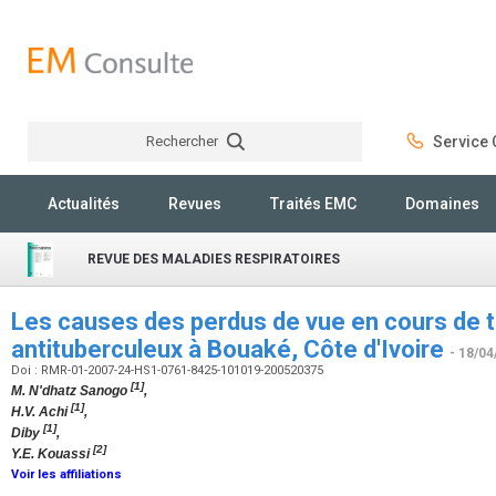
Rechercher
Service C
Rechercher
Actualités
Revues
Traités EMC
Domaines
REVUE DES MALADIES RESPIRATOIRES
Les causes des perdus de vue en cours de t
antituberculeux à Bouaké, Côte d'Ivoire
- 18/04
Doi : RMR-01-2007-24-HS1-0761-8425-101019-200520375
[1]
M. N'dhatz Sanogo
,
[1]
H.V. Achi
,
[1]
Diby
,
[2]
Y.E. Kouassi
Voir les affiliations