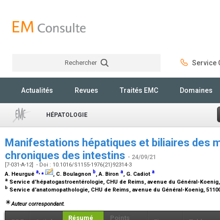
Rechercher
Service C
Rechercher
Actualités
Revues
Traités EMC
Domaines
HÉPATOLOGIE
Manifestations hépatiques et biliaires des
chroniques des intestins
- 24/09/21
[7-031-A-12] - Doi : 10.1016/S1155-1976(21)92314-3
a
,
⁎
b
a
a
A. Heurgué
, C. Boulagnon
, A. Biron
, G. Cadiot
a
Service d'hépatogastroentérologie, CHU de Reims, avenue du Général-Koenig,
b
Service d'anatomopathologie, CHU de Reims, avenue du Général-Koenig, 5110
Auteur correspondant.
Résumé
Points