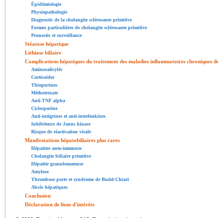
Épidémiologie
Physiopathologie
Diagnostic de la cholangite sclérosante primitive
Formes particulières de cholangite sclérosante primitive
Pronostic et surveillance
Stéatose hépatique
Lithiase biliaire
Complications hépatiques du traitement des maladies inﬂammatoires chroniques de 
Aminosalicylés
Corticoïdes
Thiopurines
Méthotrexate
Anti-TNF alpha
Ciclosporine
Anti-intégrines et anti-interleukines
Inhibiteurs de Janus kinase
Risque de réactivation virale
Manifestations hépatobiliaires plus rares
Hépatites auto-immunes
Cholangite biliaire primitive
Hépatite granulomateuse
Amylose
Thrombose porte et syndrome de Budd-Chiari
Abcès hépatiques
Conclusion
Déclaration de liens d'intérêts