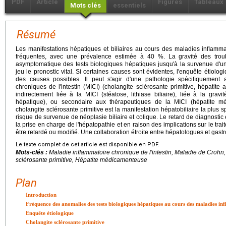
PDF
Article
Figures
Tableaux
Mots clés
essentiels
Résumé
Les manifestations hépatiques et biliaires au cours des maladies inﬂammato
fréquentes, avec une prévalence estimée à 40 %. La gravité des trou
asymptomatique des tests biologiques hépatiques jusqu'à la survenue d'u
jeu le pronostic vital. Si certaines causes sont évidentes, l'enquête étiologiqu
des causes possibles. Il peut s'agir d'une pathologie spéciﬁquement
chroniques de l'intestin (MICI) (cholangite sclérosante primitive, hépatit
indirectement liée à la MICI (stéatose, lithiase biliaire), liée à la gra
hépatique), ou secondaire aux thérapeutiques de la MICI (hépatite méd
cholangite sclérosante primitive est la manifestation hépatobiliaire la plus 
risque de survenue de néoplasie biliaire et colique. Le retard de diagnostic e
la prise en charge de l'hépatopathie et en raison des implications sur le trai
être retardé ou modiﬁé. Une collaboration étroite entre hépatologues et gast
Le texte complet de cet article est disponible en PDF.
Mots-clés :
Maladie inﬂammatoire chronique de l'intestin, Maladie de Crohn
sclérosante primitive, Hépatite médicamenteuse
Plan
Introduction
Fréquence des anomalies des tests biologiques hépatiques au cours des maladies in
Enquête étiologique
Cholangite sclérosante primitive