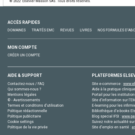
© 2022 Elsevier Masson SAS. Tous droits réservés.
ACCÈS RAPIDES
DOMAINES
TRAITÉS EMC
REVUES
LIVRES
NOS FORMULES D'AB
MON COMPTE
CRÉER UN COMPTE
AIDE & SUPPORT
PLATEFORMES ELSE
Contactez-nous / FAQ
Site e-commerce :
www.el
Qui sommes-nous ?
Aide à la pratique clinique
Mentions légales
Portail pour les institution
© - Avertissements
Site d'information sur l'E
Termes et conditions d'utilisation
E-learning pour les infirmi
Politique rédactionnelle
Bibliothèque d'e-books Els
Politique publicitaire
Blog special IFSI :
www.gen
Cookie settings
Suivez notre actualité sur
Politique de la vie privée
Site d'emploi en santé :
e