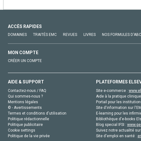
ACCÈS RAPIDES
DOMAINES
TRAITÉS EMC
REVUES
LIVRES
NOS FORMULES D'AB
MON COMPTE
CRÉER UN COMPTE
AIDE & SUPPORT
PLATEFORMES ELSE
Contactez-nous / FAQ
Site e-commerce :
www.el
Qui sommes-nous ?
Aide à la pratique clinique
Mentions légales
Portail pour les institution
© - Avertissements
Site d'information sur l'E
Termes et conditions d'utilisation
E-learning pour les infirmi
Politique rédactionnelle
Bibliothèque d'e-books Els
Politique publicitaire
Blog special IFSI :
www.gen
Cookie settings
Suivez notre actualité sur
Politique de la vie privée
Site d'emploi en santé :
e