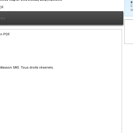
p
L
DF.
u
ces
en PDF.
 Masson SAS. Tous droits réservés.