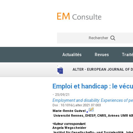
Rechercher
Actualités
Revues
Trait
ALTER - EUROPEAN JOURNAL OF 
Emploi et handicap : le véc
- 25/09/21
Employment and disability: Experiences of per
Doi : 10.1016/j.alter.2021.07.003
Marie-Renée Guével
⁎
Université Rennes, EHESP, CNRS, Arènes UMR 60
⁎
Auteur correspondant.
Angela Wegscheider
Institut für Gesellschafts- und Sozialpolitik, Joh