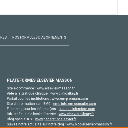
VRES
NOS FORMULES D'ABONNEMENTS
PLATEFORMES ELSEVIER MASSON
Site e-commerce :
www.elsevier-masson.fr
Aide à la pratique clinique :
www.clinicalkey.fr
Portail pour les institutions :
www.em-premium.com
Site d'information sur l'EMC :
emc-info.em-consulte.com
E-learning pour les infirmier(e)s :
pratique-infirmiere.com
Bibliothèque d'e-books Elsevier :
www.elsevierelibrary.fr
Blog special IFSI :
www.generationelsevier.fr
Suivez notre actualité sur notre blog :
www.blog-elsevier-masson.fr