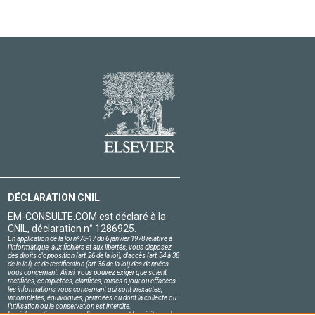
DÉCLARATION CNIL
EM-CONSULTE.COM est déclaré à la
CNIL, déclaration n° 1286925.
En application de la loi nº78-17 du 6 janvier 1978 relative à
l'informatique, aux fichiers et aux libertés, vous disposez
des droits d'opposition (art.26 de la loi), d'accès (art.34 à 38
de la loi), et de rectification (art.36 de la loi) des données
vous concernant. Ainsi, vous pouvez exiger que soient
rectifiées, complétées, clarifiées, mises à jour ou effacées
les informations vous concernant qui sont inexactes,
incomplètes, équivoques, périmées ou dont la collecte ou
l'utilisation ou la conservation est interdite.
Les informations personnelles concernant les visiteurs de