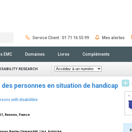
Service Client : 01 71 16 55 99
Mes alertes
Rechercher
és EMC
Domaines
Livres
Compléments
DISABILITY RESEARCH
u des personnes en situation de handicap
sons with disabilities
51, Rennes, France
B
annes Kepler Universität, Linz, Autriche