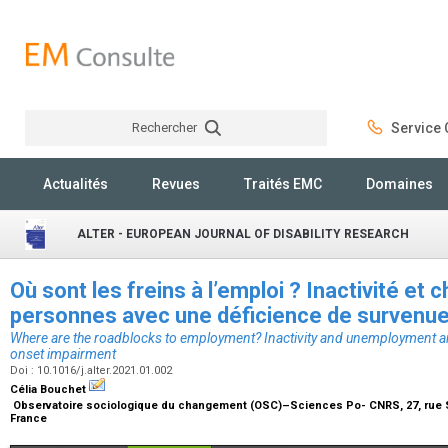
Rechercher
Service C
Rechercher
Actualités
Revues
Traités EMC
Domaines
ALTER - EUROPEAN JOURNAL OF DISABILITY RESEARCH
Où sont les freins à l’emploi ? Inactivité et
personnes avec une déficience de survenu
Where are the roadblocks to employment? Inactivity and unemployment am
onset impairment
Doi : 10.1016/j.alter.2021.01.002
Célia Bouchet
Observatoire sociologique du changement (OSC)–Sciences Po- CNRS, 27, rue Sa
France