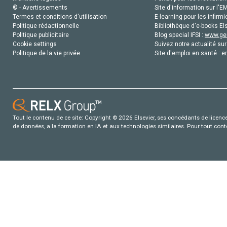
© - Avertissements
Site d'information sur l'E
Termes et conditions d'utilisation
E-learning pour les infirmi
Politique rédactionnelle
Bibliothèque d'e-books Els
Politique publicitaire
Blog special IFSI :
www.gen
Cookie settings
Suivez notre actualité sur
Politique de la vie privée
Site d'emploi en santé :
e
Tout le contenu de ce site: Copyright © 2026 Elsevier, ses concédants de licence e
de données, a la formation en IA et aux technologies similaires. Pour tout con