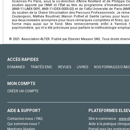
Sciences Po Paris, sous la co-direction d’Anne Revillard et de Philippe C
soutien apporté par l’ANR et l’État au titre du programme d’Investissemen
(ANR-11-LABX-0091, ANR-11-IDEX-0005-02) et de l’IdEx Université de Paris (ANR-
du soutien de la Chaire Sécurisation des Parcours Professionnels. Je reme
Coulangeon, Mathéa Boudinet, Manon Pothet et Gaëlle Larrieu pour leurs 
aux deux
reviewers
anonymes pour leurs remarques complètes et fines, qui o
forme mais aussi sur le fond. Mes remerciements enfin à Yannick S
psychométrie, qui m’a été précieuse pour parfaire la méthodologie employ
© 2021 Association ALTER. Publié par Elsevier Masson SAS. Tous droits réserv
ACCÈS RAPIDES
DOMAINES
TRAITÉS EMC
REVUES
LIVRES
NOS FORMULES D'AB
MON COMPTE
CRÉER UN COMPTE
AIDE & SUPPORT
PLATEFORMES ELSE
Contactez-nous / FAQ
Site e-commerce :
www.el
Qui sommes-nous ?
Aide à la pratique clinique
Mentions légales
Portail pour les institution