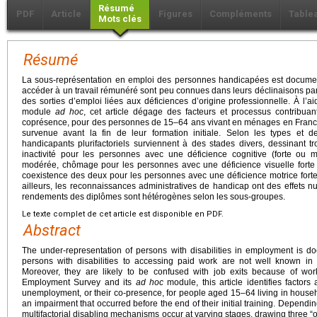
Résumé
PDF
Article
Figures
Compléments
Table
Mots clés
Résumé
La sous-représentation en emploi des personnes handicapées est document
accéder à un travail rémunéré sont peu connues dans leurs déclinaisons par ty
des sorties d’emploi liées aux déficiences d’origine professionnelle. À l’
module
ad hoc
, cet article dégage des facteurs et processus contribuan
coprésence, pour des personnes de 15–64 ans vivant en ménages en France 
survenue avant la fin de leur formation initiale. Selon les types et
handicapants plurifactoriels surviennent à des stades divers, dessinant tr
inactivité pour les personnes avec une déficience cognitive (forte ou
modérée, chômage pour les personnes avec une déficience visuelle forte
coexistence des deux pour les personnes avec une déficience motrice forte
ailleurs, les reconnaissances administratives de handicap ont des effets nu
rendements des diplômes sont hétérogènes selon les sous-groupes.
Le texte complet de cet article est disponible en PDF.
Abstract
The under-representation of persons with disabilities in employment is do
persons with disabilities to accessing paid work are not well known in t
Moreover, they are likely to be confused with job exits because of wor
Employment Survey and its
ad hoc
module, this article identifies factors 
unemployment, or their co-presence, for people aged 15–64 living in house
an impairment that occurred before the end of their initial training. Depend
multifactorial disabling mechanisms occur at varying stages, drawing three “ou