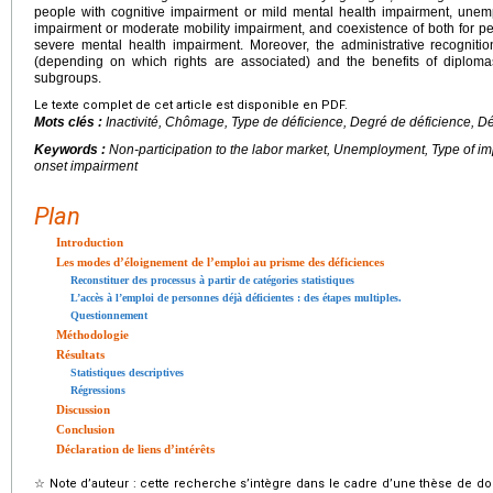
people with cognitive impairment or mild mental health impairment, unem
impairment or moderate mobility impairment, and coexistence of both for pe
severe mental health impairment. Moreover, the administrative recognitio
(depending on which rights are associated) and the benefits of diplom
subgroups.
Le texte complet de cet article est disponible en PDF.
Mots clés :
Inactivité, Chômage, Type de déficience, Degré de déficience, D
Keywords :
Non-participation to the labor market, Unemployment, Type of im
onset impairment
Plan
Introduction
Les modes d’éloignement de l’emploi au prisme des déficiences
Reconstituer des processus à partir de catégories statistiques
L’accès à l’emploi de personnes déjà déficientes : des étapes multiples.
Questionnement
Méthodologie
Résultats
Statistiques descriptives
Régressions
Discussion
Conclusion
Déclaration de liens d’intérêts
☆
Note d’auteur : cette recherche s’intègre dans le cadre d’une thèse de doc