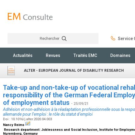
Rechercher
Service C
Rechercher
Actualités
Revues
Traités EMC
Domaines
ALTER - EUROPEAN JOURNAL OF DISABILITY RESEARCH
Take-up and non-take-up of vocational rehabil
responsibility of the German Federal Emplo
of employment status
- 25/09/21
Adhésion et non-adhésion à la réadaptation professionnelle sous la respo
allemande pour l’emploi : le rôle du statut d’emploi
Doi : 10.1016/j.alter.2020.04.003
Nancy Reims
Research department: Joblessness and Social Inclusion, Institute for Employme
Nuremberg, Germany