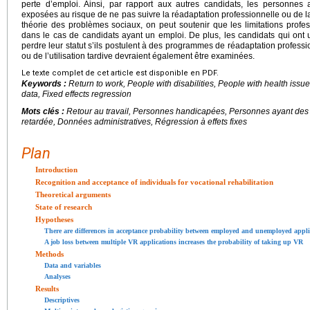
perte d’emploi. Ainsi, par rapport aux autres candidats, les personne
exposées au risque de ne pas suivre la réadaptation professionnelle ou de la s
théorie des problèmes sociaux, on peut soutenir que les limitations profess
dans le cas de candidats ayant un emploi. De plus, les candidats qui ont 
perdre leur statut s’ils postulent à des programmes de réadaptation professio
ou de l’utilisation tardive devraient également être examinées.
Le texte complet de cet article est disponible en PDF.
Keywords :
Return to work, People with disabilities, People with health issue
data, Fixed effects regression
Mots clés :
Retour au travail, Personnes handicapées, Personnes ayant des
retardée, Données administratives, Régression à effets fixes
Plan
Introduction
Recognition and acceptance of individuals for vocational rehabilitation
Theoretical arguments
State of research
Hypotheses
There are differences in acceptance probability between employed and unemployed appli
A job loss between multiple VR applications increases the probability of taking up VR
Methods
Data and variables
Analyses
Results
Descriptives