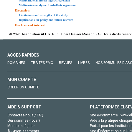
Multivariate analyses: logistic regression
Multivariate analyses: fixed-effects regression
Discussion
Limitations and strengths of the study
Implications for policy and future research
Disclosure of interest
© 2020 Association ALTER. Publié par Elsevier Masson SAS. Tous droits réserv
ACCÈS RAPIDES
DOMAINES
TRAITÉS EMC
REVUES
LIVRES
NOS FORMULES D'AB
MON COMPTE
CRÉER UN COMPTE
AIDE & SUPPORT
PLATEFORMES ELSE
Contactez-nous / FAQ
Site e-commerce :
www.el
Qui sommes-nous ?
Aide à la pratique clinique
Mentions légales
Portail pour les institution
© - Avertissements
Site d'information sur l'E