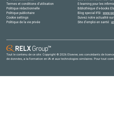
Termes et conditions d'utilisation
E-learning pour les infirmi
Politique rédactionnelle
Bibliothèque d'e-books Els
Politique publicitaire
Blog special IFSI :
www.gen
Cookie settings
Suivez notre actualité sur
Politique de la vie privée
Site d'emploi en santé :
e
Tout le contenu de ce site: Copyright © 2026 Elsevier, ses concédants de licence e
de données, a la formation en IA et aux technologies similaires. Pour tout con