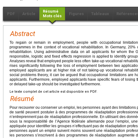
Résumé
PDF
Article
Figures
Tableaux
Référence
Mots clés
Abstract
To regain or remain in employment, people with occupational limitatio
programmes in the context of vocational rehabilitation. In Germany, 20% 
rehabilitation. Using administrative data on all applicants for whom t
responsible, logistic and fixed effects regression is applied to identify group
Analyses reveal that employed people less often take-up vocational rehabilita
rises significantly following the loss of employment between two applicati
employed applicants are at higher risk of not taking-up vocational rehabilita
social problems theory, it can be argued that occupational limitations are 
applicants. Furthermore, employed applicants have specific fears of losing t
or delayed take-up should be investigated furthermore.
Le texte complet de cet article est disponible en PDF.
Résumé
Pour recouvrer ou conserver un emploi, les personnes ayant des limitations
de santé peuvent postuler à des programmes de réadaptation professionn
n’entreprennent pas de réadaptation professionnelle. En utilisant des donnée
sous la responsabilité de l’Agence fédérale allemande pour l’emploi, une r
appliquée pour identifier les groupes n’effectuant pas de réadaptation profe
personnes ayant un emploi suivent moins souvent une réadaptation profess
les personnes s’inscrivent à des programmes de réadaptation augmente de 