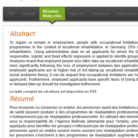
Résumé
PDF
Article
Figures
Tableaux
Référence
Mots clés
Abstract
To regain or remain in employment, people with occupational limitatio
programmes in the context of vocational rehabilitation. In Germany, 20% 
rehabilitation. Using administrative data on all applicants for whom t
responsible, logistic and fixed effects regression is applied to identify group
Analyses reveal that employed people less often take-up vocational rehabilita
rises significantly following the loss of employment between two applicati
employed applicants are at higher risk of not taking-up vocational rehabilita
social problems theory, it can be argued that occupational limitations are 
applicants. Furthermore, employed applicants have specific fears of losing t
or delayed take-up should be investigated furthermore.
Le texte complet de cet article est disponible en PDF.
Résumé
Pour recouvrer ou conserver un emploi, les personnes ayant des limitations
de santé peuvent postuler à des programmes de réadaptation professionn
n’entreprennent pas de réadaptation professionnelle. En utilisant des donnée
sous la responsabilité de l’Agence fédérale allemande pour l’emploi, une r
appliquée pour identifier les groupes n’effectuant pas de réadaptation profe
personnes ayant un emploi suivent moins souvent une réadaptation profess
les personnes s’inscrivent à des programmes de réadaptation augmente de 