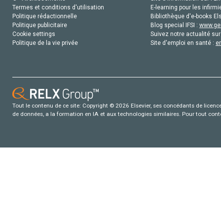
Termes et conditions d'utilisation
E-learning pour les infirmi
Politique rédactionnelle
Bibliothèque d'e-books Els
Politique publicitaire
Blog special IFSI :
www.gen
Cookie settings
Suivez notre actualité sur
Politique de la vie privée
Site d'emploi en santé :
e
Tout le contenu de ce site: Copyright © 2026 Elsevier, ses concédants de licence e
de données, a la formation en IA et aux technologies similaires. Pour tout con