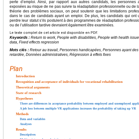
perte d’emploi. Ainsi, par rapport aux autres candidats, les personne
exposées au risque de ne pas suivre la réadaptation professionnelle ou de la s
théorie des problèmes sociaux, on peut soutenir que les limitations profess
dans le cas de candidats ayant un emploi. De plus, les candidats qui ont 
perdre leur statut s’ils postulent à des programmes de réadaptation professio
ou de l’utilisation tardive devraient également être examinées.
Le texte complet de cet article est disponible en PDF.
Keywords :
Return to work, People with disabilities, People with health issue
data, Fixed effects regression
Mots clés :
Retour au travail, Personnes handicapées, Personnes ayant des
retardée, Données administratives, Régression à effets fixes
Plan
Introduction
Recognition and acceptance of individuals for vocational rehabilitation
Theoretical arguments
State of research
Hypotheses
There are differences in acceptance probability between employed and unemployed appli
A job loss between multiple VR applications increases the probability of taking up VR
Methods
Data and variables
Analyses
Results
Descriptives