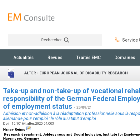
Rechercher
Service C
Rechercher
Actualités
Revues
Traités EMC
Domaines
ALTER - EUROPEAN JOURNAL OF DISABILITY RESEARCH
Take-up and non-take-up of vocational rehabil
responsibility of the German Federal Emplo
of employment status
- 25/09/21
Adhésion et non-adhésion à la réadaptation professionnelle sous la respo
allemande pour l’emploi : le rôle du statut d’emploi
Doi : 10.1016/j.alter.2020.04.003
Nancy Reims
Research department: Joblessness and Social Inclusion, Institute for Employme
Nuremberg, Germany