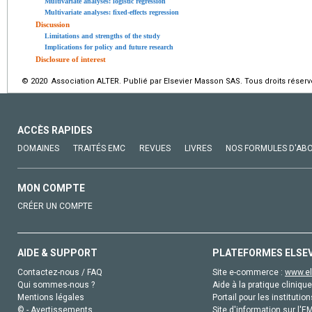
Multivariate analyses: logistic regression
Multivariate analyses: fixed-effects regression
Discussion
Limitations and strengths of the study
Implications for policy and future research
Disclosure of interest
© 2020 Association ALTER. Publié par Elsevier Masson SAS. Tous droits réserv
ACCÈS RAPIDES
DOMAINES
TRAITÉS EMC
REVUES
LIVRES
NOS FORMULES D'AB
MON COMPTE
CRÉER UN COMPTE
AIDE & SUPPORT
PLATEFORMES ELSE
Contactez-nous / FAQ
Site e-commerce :
www.el
Qui sommes-nous ?
Aide à la pratique clinique
Mentions légales
Portail pour les institution
© - Avertissements
Site d'information sur l'E