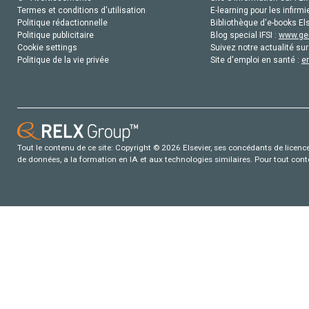
Termes et conditions d'utilisation
E-learning pour les infirmi
Politique rédactionnelle
Bibliothèque d'e-books Els
Politique publicitaire
Blog special IFSI :
www.gen
Cookie settings
Suivez notre actualité sur
Politique de la vie privée
Site d'emploi en santé :
e
Tout le contenu de ce site: Copyright © 2026 Elsevier, ses concédants de licence e
de données, a la formation en IA et aux technologies similaires. Pour tout con