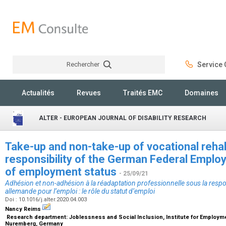
Rechercher
Service C
Rechercher
Actualités
Revues
Traités EMC
Domaines
ALTER - EUROPEAN JOURNAL OF DISABILITY RESEARCH
Take-up and non-take-up of vocational rehabil
responsibility of the German Federal Emplo
of employment status
- 25/09/21
Adhésion et non-adhésion à la réadaptation professionnelle sous la respo
allemande pour l’emploi : le rôle du statut d’emploi
Doi : 10.1016/j.alter.2020.04.003
Nancy Reims
Research department: Joblessness and Social Inclusion, Institute for Employme
Nuremberg, Germany