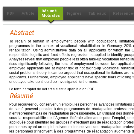
Résumé
PDF
Article
Figures
Tableaux
Référence
Mots clés
Abstract
To regain or remain in employment, people with occupational limitatio
programmes in the context of vocational rehabilitation. In Germany, 20% 
rehabilitation. Using administrative data on all applicants for whom t
responsible, logistic and fixed effects regression is applied to identify group
Analyses reveal that employed people less often take-up vocational rehabilita
rises significantly following the loss of employment between two applicati
employed applicants are at higher risk of not taking-up vocational rehabilita
social problems theory, it can be argued that occupational limitations are 
applicants. Furthermore, employed applicants have specific fears of losing t
or delayed take-up should be investigated furthermore.
Le texte complet de cet article est disponible en PDF.
Résumé
Pour recouvrer ou conserver un emploi, les personnes ayant des limitations
de santé peuvent postuler à des programmes de réadaptation professionn
n’entreprennent pas de réadaptation professionnelle. En utilisant des donnée
sous la responsabilité de l’Agence fédérale allemande pour l’emploi, une r
appliquée pour identifier les groupes n’effectuant pas de réadaptation profe
personnes ayant un emploi suivent moins souvent une réadaptation profess
les personnes s’inscrivent à des programmes de réadaptation augmente de 