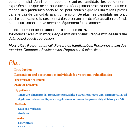
perte d’emploi. Ainsi, par rapport aux autres candidats, les personne
exposées au risque de ne pas suivre la réadaptation professionnelle ou de la s
théorie des problèmes sociaux, on peut soutenir que les limitations profess
dans le cas de candidats ayant un emploi. De plus, les candidats qui ont 
perdre leur statut s’ils postulent à des programmes de réadaptation professio
ou de l’utilisation tardive devraient également être examinées.
Le texte complet de cet article est disponible en PDF.
Keywords :
Return to work, People with disabilities, People with health issue
data, Fixed effects regression
Mots clés :
Retour au travail, Personnes handicapées, Personnes ayant des
retardée, Données administratives, Régression à effets fixes
Plan
Introduction
Recognition and acceptance of individuals for vocational rehabilitation
Theoretical arguments
State of research
Hypotheses
There are differences in acceptance probability between employed and unemployed appli
A job loss between multiple VR applications increases the probability of taking up VR
Methods
Data and variables
Analyses
Results
Descriptives