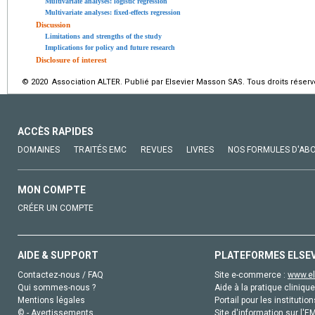
Multivariate analyses: logistic regression
Multivariate analyses: fixed-effects regression
Discussion
Limitations and strengths of the study
Implications for policy and future research
Disclosure of interest
© 2020 Association ALTER. Publié par Elsevier Masson SAS. Tous droits réserv
ACCÈS RAPIDES
DOMAINES
TRAITÉS EMC
REVUES
LIVRES
NOS FORMULES D'AB
MON COMPTE
CRÉER UN COMPTE
AIDE & SUPPORT
PLATEFORMES ELSE
Contactez-nous / FAQ
Site e-commerce :
www.el
Qui sommes-nous ?
Aide à la pratique clinique
Mentions légales
Portail pour les institution
© - Avertissements
Site d'information sur l'E