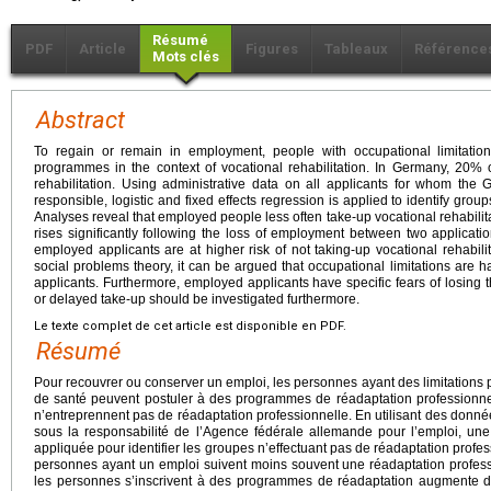
Résumé
PDF
Article
Figures
Tableaux
Référence
Mots clés
Abstract
To regain or remain in employment, people with occupational limitatio
programmes in the context of vocational rehabilitation. In Germany, 20% 
rehabilitation. Using administrative data on all applicants for whom t
responsible, logistic and fixed effects regression is applied to identify group
Analyses reveal that employed people less often take-up vocational rehabilita
rises significantly following the loss of employment between two applicati
employed applicants are at higher risk of not taking-up vocational rehabilita
social problems theory, it can be argued that occupational limitations are 
applicants. Furthermore, employed applicants have specific fears of losing t
or delayed take-up should be investigated furthermore.
Le texte complet de cet article est disponible en PDF.
Résumé
Pour recouvrer ou conserver un emploi, les personnes ayant des limitations
de santé peuvent postuler à des programmes de réadaptation professionn
n’entreprennent pas de réadaptation professionnelle. En utilisant des donnée
sous la responsabilité de l’Agence fédérale allemande pour l’emploi, une r
appliquée pour identifier les groupes n’effectuant pas de réadaptation profe
personnes ayant un emploi suivent moins souvent une réadaptation profess
les personnes s’inscrivent à des programmes de réadaptation augmente de 