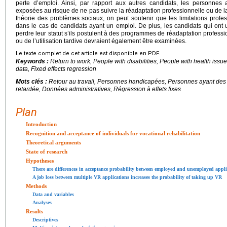
perte d’emploi. Ainsi, par rapport aux autres candidats, les personne
exposées au risque de ne pas suivre la réadaptation professionnelle ou de la s
théorie des problèmes sociaux, on peut soutenir que les limitations profess
dans le cas de candidats ayant un emploi. De plus, les candidats qui ont 
perdre leur statut s’ils postulent à des programmes de réadaptation professio
ou de l’utilisation tardive devraient également être examinées.
Le texte complet de cet article est disponible en PDF.
Keywords :
Return to work, People with disabilities, People with health issue
data, Fixed effects regression
Mots clés :
Retour au travail, Personnes handicapées, Personnes ayant des
retardée, Données administratives, Régression à effets fixes
Plan
Introduction
Recognition and acceptance of individuals for vocational rehabilitation
Theoretical arguments
State of research
Hypotheses
There are differences in acceptance probability between employed and unemployed appli
A job loss between multiple VR applications increases the probability of taking up VR
Methods
Data and variables
Analyses
Results
Descriptives