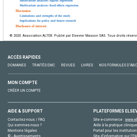
Multivariate analyses: logistic regression
Multivariate analyses: fixed-effects regression
Discussion
Limitations and strengths of the study
Implications for policy and future research
Disclosure of interest
© 2020 Association ALTER. Publié par Elsevier Masson SAS. Tous droits réserv
ACCÈS RAPIDES
DOMAINES
TRAITÉS EMC
REVUES
LIVRES
NOS FORMULES D'AB
MON COMPTE
CRÉER UN COMPTE
AIDE & SUPPORT
PLATEFORMES ELSE
Contactez-nous / FAQ
Site e-commerce :
www.el
Qui sommes-nous ?
Aide à la pratique clinique
Mentions légales
Portail pour les institution
© - Avertissements
Site d'information sur l'E