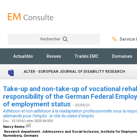
Rechercher
Service C
Rechercher
Actualités
Revues
Traités EMC
Domaines
ALTER - EUROPEAN JOURNAL OF DISABILITY RESEARCH
Take-up and non-take-up of vocational rehabil
responsibility of the German Federal Emplo
of employment status
- 25/09/21
Adhésion et non-adhésion à la réadaptation professionnelle sous la respo
allemande pour l’emploi : le rôle du statut d’emploi
Doi : 10.1016/j.alter.2020.04.003
Nancy Reims
Research department: Joblessness and Social Inclusion, Institute for Employme
Nuremberg, Germany