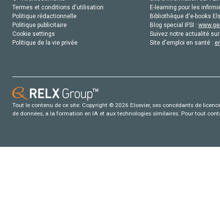
Termes et conditions d'utilisation
E-learning pour les infirmi
Politique rédactionnelle
Bibliothèque d'e-books Els
Politique publicitaire
Blog special IFSI :
www.gen
Cookie settings
Suivez notre actualité sur
Politique de la vie privée
Site d'emploi en santé :
e
Tout le contenu de ce site: Copyright © 2026 Elsevier, ses concédants de licence e
de données, a la formation en IA et aux technologies similaires. Pour tout con