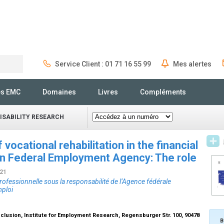
Service Client : 01 71 16 55 99
Mes alertes
Rechercher
és EMC
Domaines
Livres
Compléments
DISABILITY RESEARCH
ocational rehabilitation in the financial
an Federal Employment Agency: The role
/21
ofessionnelle sous la responsabilité de l’Agence fédérale
mploi
lusion, Institute for Employment Research, Regensburger Str. 100, 90478
B