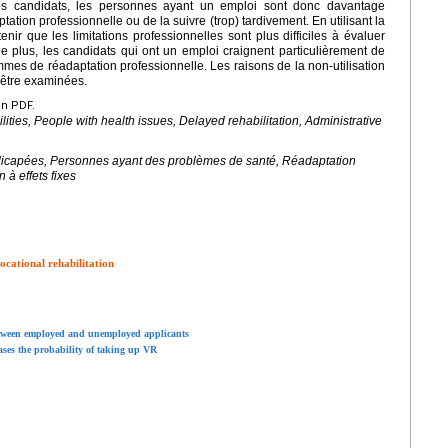
tres candidats, les personnes ayant un emploi sont donc davantage
ation professionnelle ou de la suivre (trop) tardivement. En utilisant la
ir que les limitations professionnelles sont plus difficiles à évaluer
 plus, les candidats qui ont un emploi craignent particulièrement de
ammes de réadaptation professionnelle. Les raisons de la non-utilisation
t être examinées.
en PDF.
lities, People with health issues, Delayed rehabilitation, Administrative
dicapées, Personnes ayant des problèmes de santé, Réadaptation
à effets fixes
ocational rehabilitation
between employed and unemployed applicants
ases the probability of taking up VR