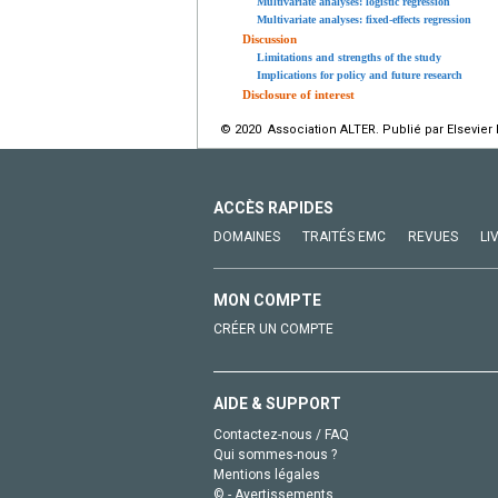
Multivariate analyses: logistic regression
Multivariate analyses: fixed-effects regression
Discussion
Limitations and strengths of the study
Implications for policy and future research
Disclosure of interest
© 2020 Association ALTER. Publié par Elsevier
ACCÈS RAPIDES
DOMAINES
TRAITÉS EMC
REVUES
LI
MON COMPTE
CRÉER UN COMPTE
AIDE & SUPPORT
Contactez-nous / FAQ
Qui sommes-nous ?
Mentions légales
© - Avertissements