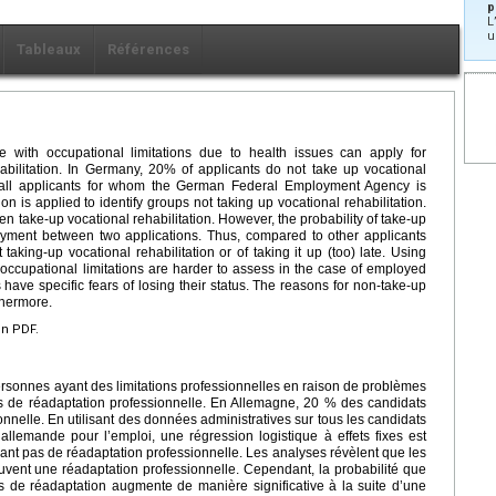
p
L
u
Tableaux
Références
 with occupational limitations due to health issues can apply for
abilitation. In Germany, 20% of applicants do not take up vocational
on all applicants for whom the German Federal Employment Agency is
ion is applied to identify groups not taking up vocational rehabilitation.
n take-up vocational rehabilitation. However, the probability of take-up
ployment between two applications. Thus, compared to other applicants
taking-up vocational rehabilitation or of taking it up (too) late. Using
 occupational limitations are harder to assess in the case of employed
have specific fears of losing their status. The reasons for non-take-up
thermore.
en PDF.
ersonnes ayant des limitations professionnelles en raison de problèmes
 de réadaptation professionnelle. En Allemagne, 20 % des candidats
nnelle. En utilisant des données administratives sur tous les candidats
allemande pour l’emploi, une régression logistique à effets fixes est
uant pas de réadaptation professionnelle. Les analyses révèlent que les
vent une réadaptation professionnelle. Cependant, la probabilité que
 de réadaptation augmente de manière significative à la suite d’une