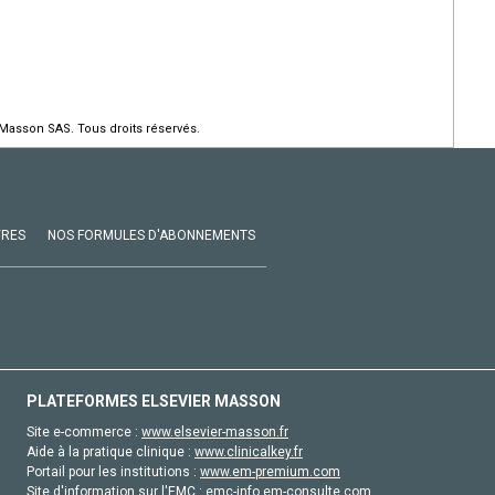
 Masson SAS. Tous droits réservés.
VRES
NOS FORMULES D'ABONNEMENTS
PLATEFORMES ELSEVIER MASSON
Site e-commerce :
www.elsevier-masson.fr
Aide à la pratique clinique :
www.clinicalkey.fr
Portail pour les institutions :
www.em-premium.com
Site d'information sur l'EMC :
emc-info.em-consulte.com