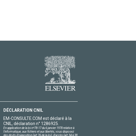
DÉCLARATION CNIL
EM-CONSULTE.COM est déclaré à la
CNIL, déclaration n° 1286925.
En application de la loi nº78-17 du 6 janvier 1978 relative à
l'informatique, aux fichiers et aux libertés, vous disposez
des droits d'opposition (art.26 de la loi), d'accès (art.34 à 38