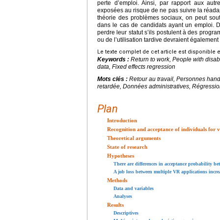
perte d’emploi. Ainsi, par rapport aux au
exposées au risque de ne pas suivre la réadapt
théorie des problèmes sociaux, on peut souten
dans le cas de candidats ayant un emploi. De
perdre leur statut s’ils postulent à des progr
ou de l’utilisation tardive devraient égalemen
Le texte complet de cet article est disponible 
Keywords :
Return to work, People with disabi
data, Fixed effects regression
Mots clés :
Retour au travail, Personnes han
retardée, Données administratives, Régression 
Plan
Introduction
Recognition and acceptance of individuals for v
Theoretical arguments
State of research
Hypotheses
There are differences in acceptance probability 
A job loss between multiple VR applications incre
Methods
Data and variables
Analyses
Results
Descriptives