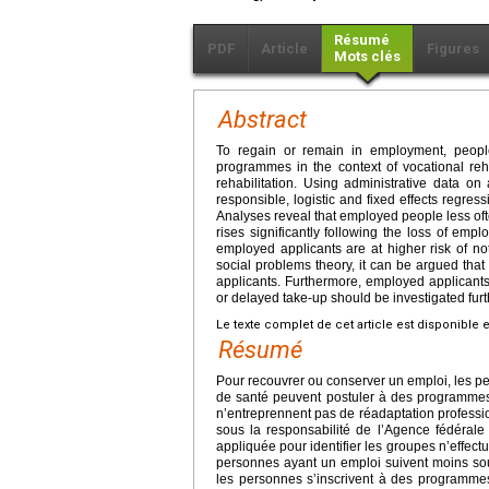
Résumé
PDF
Article
Figures
Mots clés
Abstract
To regain or remain in employment, people
programmes in the context of vocational reh
rehabilitation. Using administrative data 
responsible, logistic and fixed effects regress
Analyses reveal that employed people less ofte
rises significantly following the loss of em
employed applicants are at higher risk of not 
social problems theory, it can be argued that
applicants. Furthermore, employed applicants 
or delayed take-up should be investigated fur
Le texte complet de cet article est disponible 
Résumé
Pour recouvrer ou conserver un emploi, les p
de santé peuvent postuler à des programmes
n’entreprennent pas de réadaptation professio
sous la responsabilité de l’Agence fédérale 
appliquée pour identifier les groupes n’effect
personnes ayant un emploi suivent moins sou
les personnes s’inscrivent à des programmes