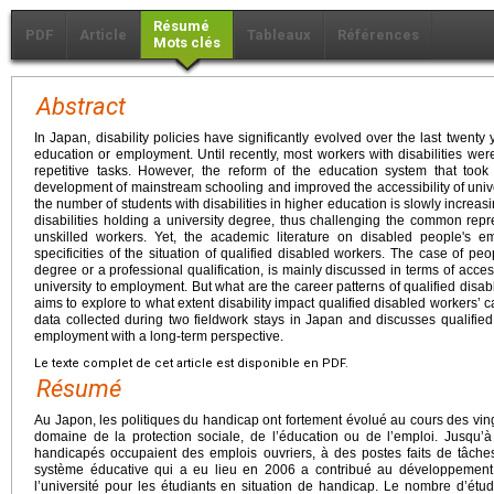
Résumé
PDF
Article
Tableaux
Références
Mots clés
Abstract
In Japan, disability policies have significantly evolved over the last twenty ye
education or employment. Until recently, most workers with disabilities wer
repetitive tasks. However, the reform of the education system that too
development of mainstream schooling and improved the accessibility of univer
the number of students with disabilities in higher education is slowly increas
disabilities holding a university degree, thus challenging the common repre
unskilled workers. Yet, the academic literature on disabled people's e
specificities of the situation of qualified disabled workers. The case of peop
degree or a professional qualification, is mainly discussed in terms of access
university to employment. But what are the career patterns of qualified disa
aims to explore to what extent disability impact qualified disabled workers’ 
data collected during two fieldwork stays in Japan and discusses qualified
employment with a long-term perspective.
Le texte complet de cet article est disponible en PDF.
Résumé
Au Japon, les politiques du handicap ont fortement évolué au cours des vin
domaine de la protection sociale, de l’éducation ou de l’emploi. Jusqu’à
handicapés occupaient des emplois ouvriers, à des postes faits de tâches
système éducative qui a eu lieu en 2006 a contribué au développement d
l’université pour les étudiants en situation de handicap. Le nombre d’ét