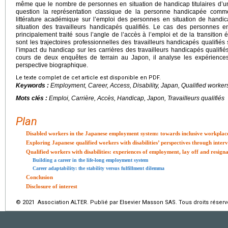
même que le nombre de personnes en situation de handicap titulaires d’un
question la représentation classique de la personne handicapée comme t
littérature académique sur l’emploi des personnes en situation de handic
situation des travailleurs handicapés qualifiés. Le cas des personnes 
principalement traité sous l’angle de l’accès à l’emploi et de la transition
sont les trajectoires professionnelles des travailleurs handicapés qualifiés 
l’impact du handicap sur les carrières des travailleurs handicapés qualifié
cours de deux enquêtes de terrain au Japon, il analyse les expérience
perspective biographique.
Le texte complet de cet article est disponible en PDF.
Keywords :
Employment, Career, Access, Disability, Japan, Qualified worker
Mots clés :
Emploi, Carrière, Accès, Handicap, Japon, Travailleurs qualifiés
Plan
Disabled workers in the Japanese employment system: towards inclusive workplac
Exploring Japanese qualified workers with disabilities’ perspectives through int
Qualified workers with disabilities: experiences of employment, lay off and resign
Building a career in the life-long employment system
Career adaptability: the stability versus fulfillment dilemma
Conclusion
Disclosure of interest
© 2021 Association ALTER. Publié par Elsevier Masson SAS. Tous droits réserv