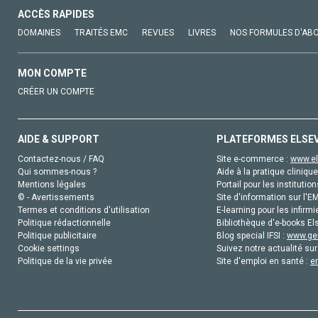
ACCÈS RAPIDES
DOMAINES
TRAITÉS EMC
REVUES
LIVRES
NOS FORMULES D'AB
MON COMPTE
CRÉER UN COMPTE
AIDE & SUPPORT
PLATEFORMES ELSE
Contactez-nous / FAQ
Site e-commerce :
www.el
Qui sommes-nous ?
Aide à la pratique clinique
Mentions légales
Portail pour les institution
© - Avertissements
Site d'information sur l'E
Termes et conditions d'utilisation
E-learning pour les infirmi
Politique rédactionnelle
Bibliothèque d'e-books Els
Politique publicitaire
Blog special IFSI :
www.gen
Cookie settings
Suivez notre actualité sur
Politique de la vie privée
Site d'emploi en santé :
e