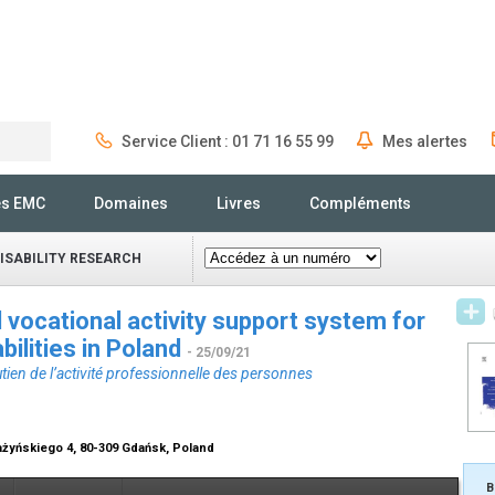
Service Client : 01 71 16 55 99
Mes alertes
Rechercher
és EMC
Domaines
Livres
Compléments
DISABILITY RESEARCH
vocational activity support system for
abilities in Poland
- 25/09/21
utien de l’activité professionnelle des personnes
Bażyńskiego 4, 80-309 Gdańsk, Poland
B