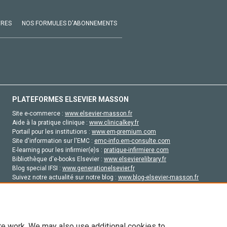
VRES
NOS FORMULES D'ABONNEMENTS
PLATEFORMES ELSEVIER MASSON
Site e-commerce :
www.elsevier-masson.fr
Aide à la pratique clinique :
www.clinicalkey.fr
Portail pour les institutions :
www.em-premium.com
Site d'information sur l'EMC :
emc-info.em-consulte.com
E-learning pour les infirmier(e)s :
pratique-infirmiere.com
Bibliothèque d'e-books Elsevier :
www.elsevierelibrary.fr
Blog special IFSI :
www.generationelsevier.fr
Suivez notre actualité sur notre blog :
www.blog-elsevier-masson.fr
Site d'emploi en santé :
emploisante.com
te work. We may also use additional cookies to