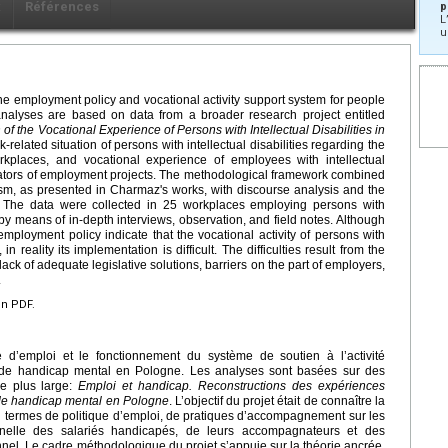
x
Références
p
L
u
the employment policy and vocational activity support system for people
e analyses are based on data from a broader research project entitled
of the Vocational Experience of Persons with Intellectual Disabilities in
-related situation of persons with intellectual disabilities regarding the
rkplaces, and vocational experience of employees with intellectual
dinators of employment projects. The methodological framework combined
vism, as presented in Charmaz's works, with discourse analysis and the
es. The data were collected in 25 workplaces employing persons with
y by means of in-depth interviews, observation, and field notes. Although
employment policy indicate that the vocational activity of persons with
in reality its implementation is difficult. The difficulties result from the
 lack of adequate legislative solutions, barriers on the part of employers,
.
en PDF.
ue d’emploi et le fonctionnement du système de soutien à l’activité
n de handicap mental en Pologne. Les analyses sont basées sur des
e plus large:
Emploi et handicap. Reconstructions des expériences
 de handicap mental
en Pologne
. L’objectif du projet était de connaître la
n termes de politique d’emploi, de pratiques d’accompagnement sur les
onnelle des salariés handicapés, de leurs accompagnateurs et des
nnel. Le cadre méthodologique du projet s’appuie sur la théorie ancrée,