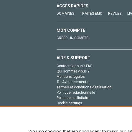
ACCÈS RAPIDES
DOMAINES
TRAITÉS EMC
REVUES
LI
MON COMPTE
CRÉER UN COMPTE
AIDE & SUPPORT
Contactez-nous / FAQ
Qui sommes-nous ?
Mentions légales
© - Avertissements
Termes et conditions d'utilisation
Politique rédactionnelle
Politique publicitaire
Cookie settings
Politique de la vie privée
We use cookies that are necessary to make our si