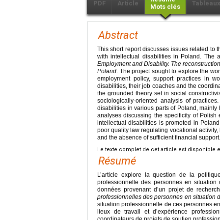
PDF
Article
Tableau
Mots clés
Abstract
This short report discusses issues related to 
with intellectual disabilities in Poland. Th
Employment and Disability. The reconstruction 
Poland
. The project sought to explore the work
employment policy, support practices in wo
disabilities, their job coaches and the coor
the grounded theory set in social constructi
sociologically-oriented analysis of practic
disabilities in various parts of Poland, mainl
analyses discussing the specificity of Polish 
intellectual disabilities is promoted in Poland, 
poor quality law regulating vocational activity,
and the absence of sufficient financial support
Le texte complet de cet article est disponible 
Résumé
L’article explore la question de la politiq
professionnelle des personnes en situatio
données provenant d’un projet de recherch
professionnelles des personnes en situation
situation professionnelle de ces personnes e
lieux de travail et d’expérience professi
coordinateurs de projets de soutien professio