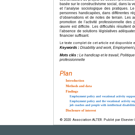
basée sur le constructivisme social, dans la 
et l’analyse sociologique des pratiques. L
personnes handicapées, dans différentes ré
d’observations et de notes de terrain. Les a
promotion de l’activité professionnelle de
œuvre est difficile. Les difficultés résultent
l’absence de solutions législatives adéquat
financier suffisant.
Le texte complet de cet article est disponible 
Keywords :
Disability and work, Employment p
Mots clés :
Le handicap et le travail, Politiqu
professionnelle
Plan
Introduction
Methods and data
Findings
Employment policy and vocational activity support 
Employment policy and the vocational activity sup
job coaches and people with intellectual disabiliti
Disclosure of interest
© 2020 Association ALTER. Publié par Elsevier