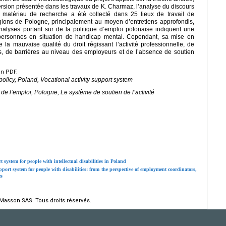
version présentée dans les travaux de K. Charmaz, l’analyse du discours
e matériau de recherche a été collecté dans 25 lieux de travail de
gions de Pologne, principalement au moyen d’entretiens approfondis,
nalyses portant sur de la politique d’emploi polonaise indiquent une
s personnes en situation de handicap mental. Cependant, sa mise en
 de la mauvaise qualité du droit régissant l’activité professionnelle, de
es, de barrières au niveau des employeurs et de l’absence de soutien
en PDF.
olicy, Poland, Vocational activity support system
e de l’emploi, Pologne, Le système de soutien de l’activité
system for people with intellectual disabilities in Poland
port system for people with disabilities: from the perspective of employment coordinators,
es
 Masson SAS. Tous droits réservés.