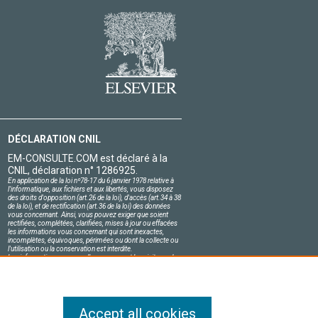
DÉCLARATION CNIL
EM-CONSULTE.COM est déclaré à la
CNIL, déclaration n° 1286925.
En application de la loi nº78-17 du 6 janvier 1978 relative à
l'informatique, aux fichiers et aux libertés, vous disposez
des droits d'opposition (art.26 de la loi), d'accès (art.34 à 38
de la loi), et de rectification (art.36 de la loi) des données
vous concernant. Ainsi, vous pouvez exiger que soient
rectifiées, complétées, clarifiées, mises à jour ou effacées
les informations vous concernant qui sont inexactes,
incomplètes, équivoques, périmées ou dont la collecte ou
l'utilisation ou la conservation est interdite.
Les informations personnelles concernant les visiteurs de
notre site, y compris leur identité, sont confidentielles.
Le responsable du site s'engage sur l'honneur à respecter
les conditions légales de confidentialité applicables en
France et à ne pas divulguer ces informations à des tiers.
Accept all cookies