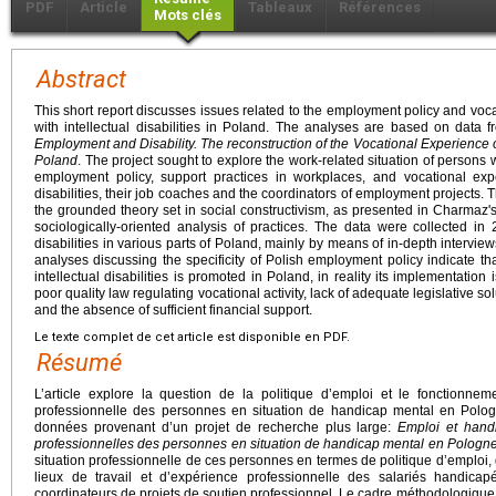
PDF
Article
Tableaux
Références
Mots clés
Abstract
This short report discusses issues related to the employment policy and voca
with intellectual disabilities in Poland. The analyses are based on data f
Employment and Disability. The reconstruction of the Vocational Experience of 
Poland
. The project sought to explore the work-related situation of persons wi
employment policy, support practices in workplaces, and vocational exp
disabilities, their job coaches and the coordinators of employment project
the grounded theory set in social constructivism, as presented in Charmaz'
sociologically-oriented analysis of practices. The data were collected i
disabilities in various parts of Poland, mainly by means of in-depth interview
analyses discussing the specificity of Polish employment policy indicate tha
intellectual disabilities is promoted in Poland, in reality its implementation is 
poor quality law regulating vocational activity, lack of adequate legislative so
and the absence of sufficient financial support.
Le texte complet de cet article est disponible en PDF.
Résumé
L’article explore la question de la politique d’emploi et le fonctionnem
professionnelle des personnes en situation de handicap mental en Polo
données provenant d’un projet de recherche plus large:
Emploi et hand
professionnelles des personnes en situation de handicap mental
en Pologn
situation professionnelle de ces personnes en termes de politique d’emploi
lieux de travail et d’expérience professionnelle des salariés handic
coordinateurs de projets de soutien professionnel. Le cadre méthodologique d