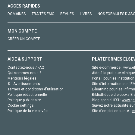
ACCÈS RAPIDES
DOMAINES
TRAITÉS EMC
REVUES
LIVRES
NOS FORMULES D'AB
MON COMPTE
CRÉER UN COMPTE
AIDE & SUPPORT
PLATEFORMES ELSE
Contactez-nous / FAQ
Site e-commerce :
www.el
Qui sommes-nous ?
Aide à la pratique clinique
Mentions légales
Portail pour les institution
© - Avertissements
Site d'information sur l'E
Termes et conditions d'utilisation
E-learning pour les infirmi
Politique rédactionnelle
Bibliothèque d'e-books Els
Politique publicitaire
Blog special IFSI :
www.gen
Cookie settings
Suivez notre actualité sur
Politique de la vie privée
Site d'emploi en santé :
e