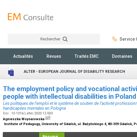
Rechercher
Service C
Rechercher
Actualités
Revues
Traités EMC
Domaines
ALTER - EUROPEAN JOURNAL OF DISABILITY RESEARCH
The employment policy and vocational activ
people with intellectual disabilities in Polan
Les politiques de l’emploi et le système de soutien de l’activité professio
handicapées mentales en Pologne
Doi : 10.1016/j.alter.2020.12.003
Agnieszka Woynarowska
Institute of Pedagogy, University of Gdańsk, ul. Bażyńskiego 4, 80-309 Gdańsk, 
Résumé