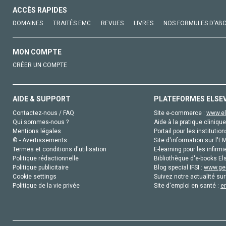
ACCÈS RAPIDES
DOMAINES
TRAITÉS EMC
REVUES
LIVRES
NOS FORMULES D'AB
MON COMPTE
CRÉER UN COMPTE
AIDE & SUPPORT
PLATEFORMES ELSE
Contactez-nous / FAQ
Site e-commerce :
www.el
Qui sommes-nous ?
Aide à la pratique clinique
Mentions légales
Portail pour les institution
© - Avertissements
Site d'information sur l'E
Termes et conditions d'utilisation
E-learning pour les infirmi
Politique rédactionnelle
Bibliothèque d'e-books Els
Politique publicitaire
Blog special IFSI :
www.gen
Cookie settings
Suivez notre actualité sur
Politique de la vie privée
Site d'emploi en santé :
e