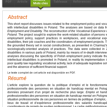
PDF
Article
Tableaux
Références
Mots clés
Abstract
This short report discusses issues related to the employment policy and voca
with intellectual disabilities in Poland. The analyses are based on data f
Employment and Disability. The reconstruction of the Vocational Experience of 
Poland
. The project sought to explore the work-related situation of persons wi
employment policy, support practices in workplaces, and vocational exp
disabilities, their job coaches and the coordinators of employment project
the grounded theory set in social constructivism, as presented in Charmaz'
sociologically-oriented analysis of practices. The data were collected i
disabilities in various parts of Poland, mainly by means of in-depth interview
analyses discussing the specificity of Polish employment policy indicate tha
intellectual disabilities is promoted in Poland, in reality its implementation is 
poor quality law regulating vocational activity, lack of adequate legislative so
and the absence of sufficient financial support.
Le texte complet de cet article est disponible en PDF.
Résumé
L’article explore la question de la politique d’emploi et le fonctionnem
professionnelle des personnes en situation de handicap mental en Polo
données provenant d’un projet de recherche plus large:
Emploi et hand
professionnelles des personnes en situation de handicap mental
en Pologn
situation professionnelle de ces personnes en termes de politique d’emploi
lieux de travail et d’expérience professionnelle des salariés handic
coordinateurs de projets de soutien professionnel. Le cadre méthodologique d