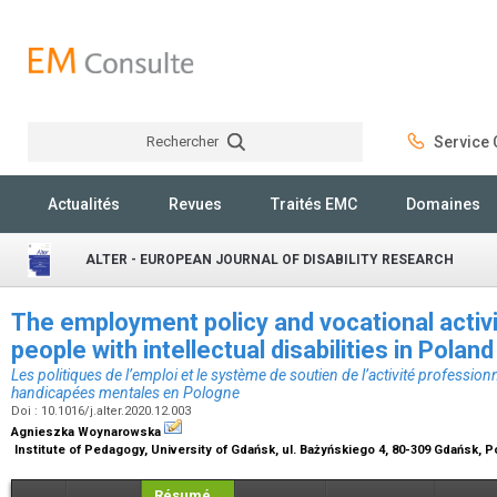
Rechercher
Service C
Rechercher
Actualités
Revues
Traités EMC
Domaines
ALTER - EUROPEAN JOURNAL OF DISABILITY RESEARCH
The employment policy and vocational activ
people with intellectual disabilities in Polan
Les politiques de l’emploi et le système de soutien de l’activité professio
handicapées mentales en Pologne
Doi : 10.1016/j.alter.2020.12.003
Agnieszka Woynarowska
Institute of Pedagogy, University of Gdańsk, ul. Bażyńskiego 4, 80-309 Gdańsk, 
Résumé