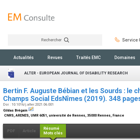
Rechercher
Service C
Rechercher
Actualités
Revues
Traités EMC
Domaines
ALTER - EUROPEAN JOURNAL OF DISABILITY RESEARCH
Bertin F. Auguste Bébian et les Sourds : le 
Champs Social EdsNîmes (2019). 348 page
Doi : 10.1016/j.alter.2021.06.001
Gildas Brégain
CNRS, ARENES, UMR 6051, université de Rennes, 35000 Rennes, France
Résumé
PDF
Article
Mots clés