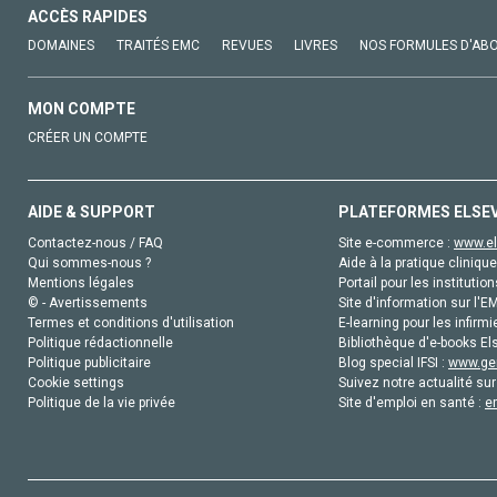
ACCÈS RAPIDES
DOMAINES
TRAITÉS EMC
REVUES
LIVRES
NOS FORMULES D'AB
MON COMPTE
CRÉER UN COMPTE
AIDE & SUPPORT
PLATEFORMES ELSE
Contactez-nous / FAQ
Site e-commerce :
www.el
Qui sommes-nous ?
Aide à la pratique clinique
Mentions légales
Portail pour les institution
© - Avertissements
Site d'information sur l'E
Termes et conditions d'utilisation
E-learning pour les infirmi
Politique rédactionnelle
Bibliothèque d'e-books Els
Politique publicitaire
Blog special IFSI :
www.gen
Cookie settings
Suivez notre actualité sur
Politique de la vie privée
Site d'emploi en santé :
e