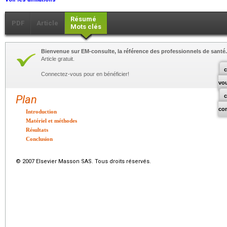
Résumé
PDF
Article
Mots clés
Bienvenue sur EM-consulte, la référence des professionnels de santé.
Article gratuit.
c
Connectez-vous pour en bénéficier!
vo
Plan
co
Introduction
Matériel et méthodes
Résultats
Conclusion
© 2007 Elsevier Masson SAS. Tous droits réservés.