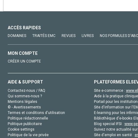
ACCÈS RAPIDES
DOMAINES
TRAITÉS EMC
REVUES
LIVRES
NOS FORMULES D'AB
MON COMPTE
CRÉER UN COMPTE
AIDE & SUPPORT
PLATEFORMES ELSE
Contactez-nous / FAQ
Site e-commerce :
www.el
Qui sommes-nous ?
Aide à la pratique clinique
Mentions légales
Portail pour les institution
© - Avertissements
Site d'information sur l'E
Termes et conditions d'utilisation
E-learning pour les infirmi
Politique rédactionnelle
Bibliothèque d'e-books Els
Politique publicitaire
Blog special IFSI :
www.gen
Cookie settings
Suivez notre actualité sur
Politique de la vie privée
Site d'emploi en santé :
e