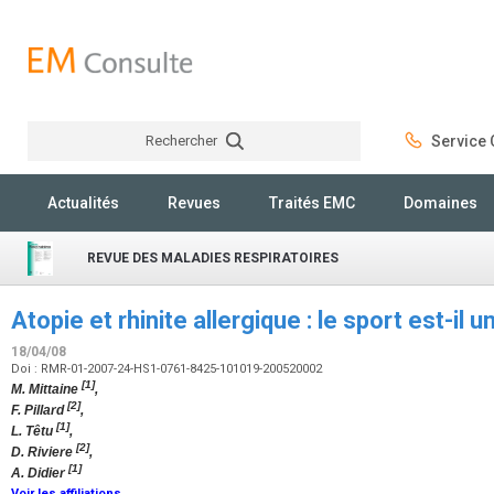
Rechercher
Service C
Rechercher
Actualités
Revues
Traités EMC
Domaines
REVUE DES MALADIES RESPIRATOIRES
Atopie et rhinite allergique : le sport est-il 
18/04/08
Doi : RMR-01-2007-24-HS1-0761-8425-101019-200520002
[1]
M. Mittaine
,
[2]
F. Pillard
,
[1]
L. Têtu
,
[2]
D. Riviere
,
[1]
A. Didier
Voir les affiliations