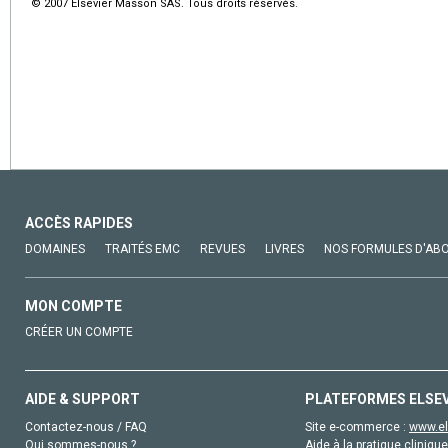
© 2007 Elsevier Masson SAS. Tous droits réservés.
ACCÈS RAPIDES
DOMAINES
TRAITÉS EMC
REVUES
LIVRES
NOS FORMULES D'AB
MON COMPTE
CRÉER UN COMPTE
AIDE & SUPPORT
PLATEFORMES ELSE
Contactez-nous / FAQ
Site e-commerce :
www.el
Qui sommes-nous ?
Aide à la pratique clinique