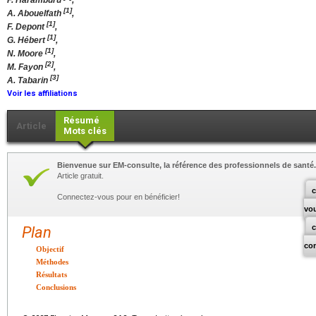
F. Haramburu
,
[1]
A. Abouelfath
,
[1]
F. Depont
,
[1]
G. Hébert
,
[1]
N. Moore
,
[2]
M. Fayon
,
[3]
A. Tabarin
Voir les affiliations
Résumé
Article
Mots clés
Bienvenue sur EM-consulte, la référence des professionnels de santé.
Article gratuit.
c
Connectez-vous pour en bénéficier!
vo
Plan
co
Objectif
Méthodes
Résultats
Conclusions