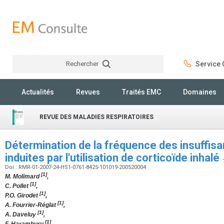
Rechercher
Service C
Rechercher
Actualités
Revues
Traités EMC
Domaines
REVUE DES MALADIES RESPIRATOIRES
Détermination de la fréquence des insuffis
induites par l'utilisation de corticoïde inhalé
Doi : RMR-01-2007-24-HS1-0761-8425-101019-200520004
[1]
M. Molimard
,
[1]
C. Pollet
,
[1]
P.O. Girodet
,
[1]
A. Fourrier-Réglat
,
[1]
A. Daveluy
,
[1]