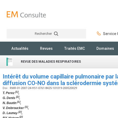
Rechercher
Service C
Rechercher
Actualités
Revues
Traités EMC
Domaines
REVUE DES MALADIES RESPIRATOIRES
Intérêt du volume capillaire pulmonaire par 
diffusion CO-NO dans la sclérodermie syst
Doi : RMR-01-2007-24-HS1-0761-8425-101019-200520029
[1]
T. Perez
,
[2]
G. Denis
,
[1]
N. Bautin
,
[1]
V. Debroucker
,
[2]
D. Launay
,
[2]