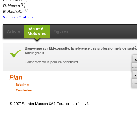
P.Y. Hatron
,
[1]
R. Matran
,
[2]
E. Hachulla
Voir les affiliations
Résumé
Article
Figures
Mots clés
Bienvenue sur EM-consulte, la référence des professionnels de santé.
Article gratuit.
c
Connectez-vous pour en bénéficier!
vo
Plan
co
Résultats
Conclusion
© 2007 Elsevier Masson SAS. Tous droits réservés.