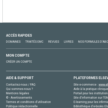
ACCÈS RAPIDES
DOMAINES
TRAITÉS EMC
REVUES
LIVRES
NOS FORMULES D'AB
MON COMPTE
CRÉER UN COMPTE
AIDE & SUPPORT
PLATEFORMES ELSE
Contactez-nous / FAQ
Site e-commerce :
www.el
Qui sommes-nous ?
Aide à la pratique clinique
Mentions légales
Portail pour les institution
© - Avertissements
Site d'information sur l'E
Termes et conditions d'utilisation
E-learning pour les infirmi
Politique rédactionnelle
Bibliothèque d'e-books Els