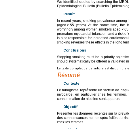
We identified studies by searching the MED
Epidemiological Bulletin (Bulletin Épidémiolo
Result
In recent years, smoking prevalence among 
(aged
>
55 years). At the same time, the in
worryingly among women smokers aged
<
65
premature myocardial infarction, and a risk of
is also responsible for increased cardiovascu
smoking reverses these effects in the long ter
Conclusions
Stopping smoking must be a priority objecti
should systematically be offered a validated m
Le texte complet de cet article est disponible 
Résumé
Contexte
Le tabagisme représente un facteur de risque
myocarde, en particulier chez les femmes
consommation de nicotine sont apparus.
Objectif
Présenter les données récentes sur la prévalenc
des connaissances sur les spécificités du ris
chez les femmes.