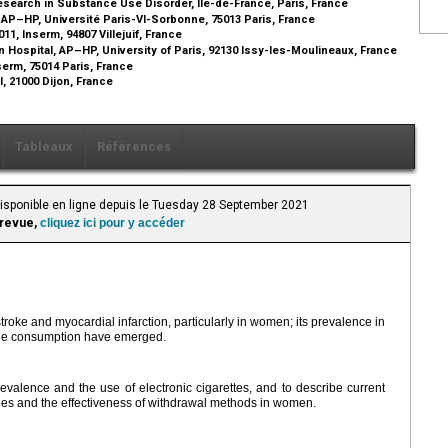
esearch in Substance Use Disorder, Ile-de-France, Paris, France
e, AP–HP, Université Paris-VI-Sorbonne, 75013 Paris, France
, Inserm, 94807 Villejuif, France
 Hospital, AP–HP, University of Paris, 92130 Issy-les-Moulineaux, France
erm, 75014 Paris, France
l, 21000 Dijon, France
Tableaux
Références
Disponible en ligne depuis le Tuesday 28 September 2021
 revue,
cliquez ici pour y accéder
stroke and myocardial infarction, particularly in women; its prevalence in
tine consumption have emerged.
alence and the use of electronic cigarettes, and to describe current
ities and the effectiveness of withdrawal methods in women.