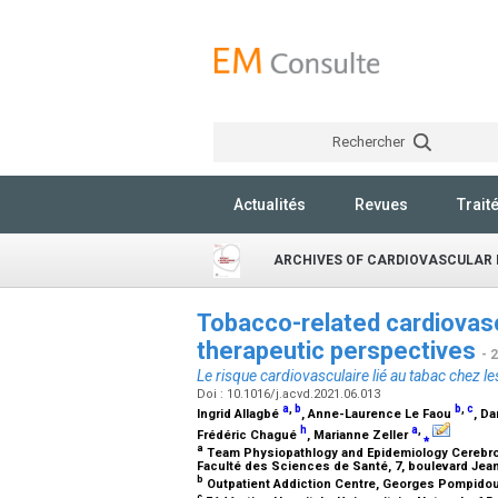
Rechercher
Actualités
Revues
Trait
ARCHIVES OF CARDIOVASCULAR 
Tobacco-related cardiovasc
therapeutic perspectives
- 
Le risque cardiovasculaire lié au tabac chez 
Doi : 10.1016/j.acvd.2021.06.013
a
,
b
b
,
c
Ingrid Allagbé
, Anne-Laurence Le Faou
, D
h
a
,
Frédéric Chagué
, Marianne Zeller
⁎
a
Team Physiopathlogy and Epidemiology Cerebro-
Faculté des Sciences de Santé, 7, boulevard Jean
b
Outpatient Addiction Centre, Georges Pompidou E
c