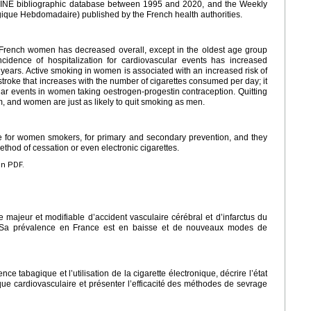
LINE bibliographic database between 1995 and 2020, and the Weekly
gique Hebdomadaire) published by the French health authorities.
French women has decreased overall, except in the oldest age group
cidence of hospitalization for cardiovascular events has increased
 years. Active smoking in women is associated with an increased risk of
 stroke that increases with the number of cigarettes consumed per day; it
lar events in women taking oestrogen-progestin contraception. Quitting
m, and women are just as likely to quit smoking as men.
ve for women smokers, for primary and secondary prevention, and they
ethod of cessation or even electronic cigarettes.
en PDF.
 majeur et modifiable d’accident vasculaire cérébral et d’infarctus du
. Sa prévalence en France est en baisse et de nouveaux modes de
e tabagique et l’utilisation de la cigarette électronique, décrire l’état
que cardiovasculaire et présenter l’efficacité des méthodes de sevrage