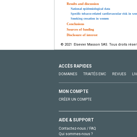
Results and discussion
National epidemiological data
Specific tobacco-related cardiovascular risk in w
Smoking cessation in women
Conclusions
Sources of funding
Disclosure of interest
© 2021 Elsevier Masson SAS. Tous droits réser
ACCÈS RAPIDES
DOMAINES
TRAITÉS EMC
REVUES
LI
MON COMPTE
CRÉER UN COMPTE
AIDE & SUPPORT
Contactez-nous / FAQ
Qui sommes-nous ?