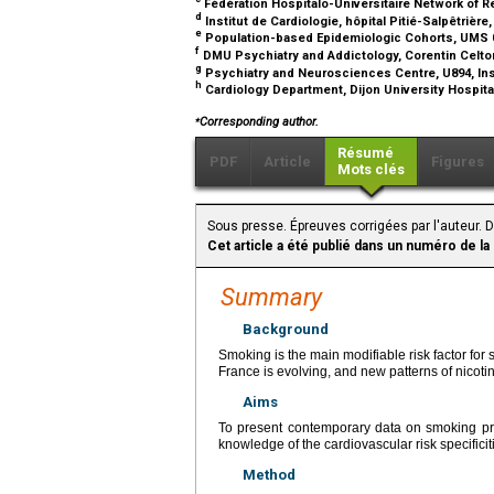
Fédération Hospitalo-Universitaire Network of R
d
Institut de Cardiologie, hôpital Pitié-Salpêtrièr
e
Population-based Epidemiologic Cohorts, UMS 011
f
DMU Psychiatry and Addictology, Corentin Celton
g
Psychiatry and Neurosciences Centre, U894, Ins
h
Cardiology Department, Dijon University Hospita
⁎
Corresponding author.
Résumé
PDF
Article
Figures
Mots clés
Sous presse. Épreuves corrigées par l'auteur. 
Cet article a été publié dans un numéro de la
Summary
Background
Smoking is the main modifiable risk factor for 
France is evolving, and new patterns of nico
Aims
To present contemporary data on smoking prev
knowledge of the cardiovascular risk specific
Method