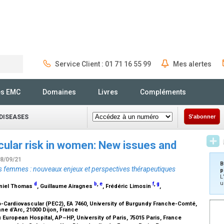
Service Client : 01 71 16 55 99
Mes alertes
Rechercher
és EMC
Domaines
Livres
Compléments
DISEASES
S'abonner
ular risk in women: New issues and
28/09/21
B
les femmes : nouveaux enjeux et perspectives thérapeutiques
p
L
u
d
b
,
e
f
,
g
aniel Thomas
, Guillaume Airagnes
, Frédéric Limosin
,
Cardiovascular (PEC2), EA 7460, University of Burgundy Franche-Comté,
ne d’Arc, 21000 Dijon, France
uropean Hospital, AP–HP, University of Paris, 75015 Paris, France