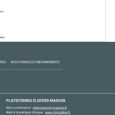
omen
vés.
VRES
NOS FORMULES D'ABONNEMENTS
PLATEFORMES ELSEVIER MASSON
Site e-commerce :
www.elsevier-masson.fr
Aide à la pratique clinique :
www.clinicalkey.fr