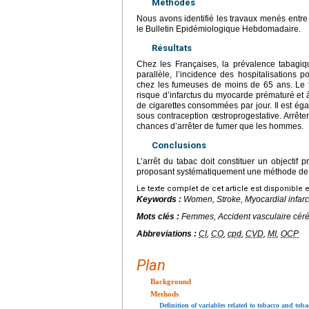
Méthodes
Nous avons identifié les travaux menés entr
le Bulletin Epidémiologique Hebdomadaire.
Résultats
Chez les Françaises, la prévalence tabagiq
parallèle, l’incidence des hospitalisations
chez les fumeuses de moins de 65 ans. Le 
risque d’infarctus du myocarde prématuré et à
de cigarettes consommées par jour. Il est ég
sous contraception œstroprogestative. Arrête
chances d’arrêter de fumer que les hommes.
Conclusions
L’arrêt du tabac doit constituer un objectif 
proposant systématiquement une méthode de se
Le texte complet de cet article est disponible 
Keywords :
Women, Stroke, Myocardial infarct
Mots clés :
Femmes, Accident vasculaire céréb
Abbreviations :
CI
,
CO
,
cpd
,
CVD
,
MI
,
OCP
Plan
Background
Methods
Definition of variables related to tobacco and tob