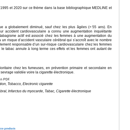
e 1995 et 2020 sur ce thème dans la base bibliographique MEDLINE et
ue a globalement diminué, sauf chez les plus âgées (>
55 ans). En
 pour accident cardiovasculaire a connu une augmentation inquiétante
tabagisme actif est associé chez les femmes à une augmentation du
 un risque d’accident vasculaire cérébral qui s’accroît avec le nombre
alement responsable d’un sur-risque cardiovasculaire chez les femmes
r le tabac annule à long terme ces effets et les femmes ont autant de
prioritaire chez les fumeuses, en prévention primaire et secondaire en
vrage validée voire la cigarette électronique.
en PDF.
ion, Tobacco, Electronic cigarette
ral, Infarctus du myocarde, Tabac, Cigarette électronique
acco products