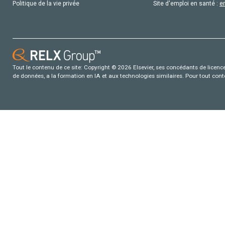
Politique de la vie privée
Site d'emploi en santé :
e
Tout le contenu de ce site: Copyright © 2026 Elsevier, ses concédants de licence e
de données, a la formation en IA et aux technologies similaires. Pour tout con