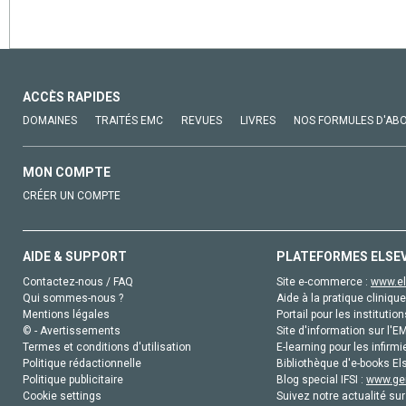
ACCÈS RAPIDES
DOMAINES
TRAITÉS EMC
REVUES
LIVRES
NOS FORMULES D'AB
MON COMPTE
CRÉER UN COMPTE
AIDE & SUPPORT
PLATEFORMES ELSE
Contactez-nous / FAQ
Site e-commerce :
www.el
Qui sommes-nous ?
Aide à la pratique clinique
Mentions légales
Portail pour les institution
© - Avertissements
Site d'information sur l'E
Termes et conditions d'utilisation
E-learning pour les infirmi
Politique rédactionnelle
Bibliothèque d'e-books Els
Politique publicitaire
Blog special IFSI :
www.gen
Cookie settings
Suivez notre actualité sur