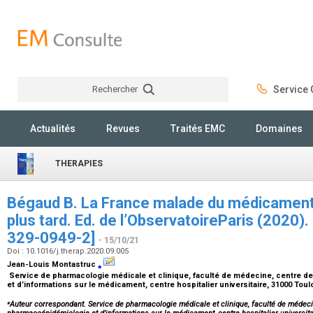
Rechercher
Service C
Rechercher
Actualités
Revues
Traités EMC
Domaines
THERAPIES
Bégaud B. La France malade du médicament :
plus tard. Ed. de l’ObservatoireParis (2020)
329-0949-2]
- 15/10/21
Doi : 10.1016/j.therap.2020.09.005
Jean-Louis Montastruc
⁎
Service de pharmacologie médicale et clinique, faculté de médecine, centre 
et d’informations sur le médicament, centre hospitalier universitaire, 31000 Tou
⁎
Auteur correspondant. Service de pharmacologie médicale et clinique, faculté de médeci