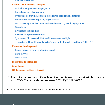
Réactions retardées
Principaux tableaux cliniques
Urticaire, angiœdème, anaphylaxie
Exanthème maculopapuleux
Syndrome de Stevens-Johnson et nécrolyse épidermique toxique
Pustulose exanthématique aiguë généralisée
DRESS (Drug Reaction with Eosinophilia and Systemic Symptoms)
Vascularite
Érythème pigmenté fixe
Réactions de photosensibilité
Syndrome d'hypersensibilité médicamenteuse multiple
Symmetrical Drug-Related Intertriginous and Flexural Exanthema (SDRIFE)
Éléments du diagnostic
Interrogatoire et examen clinique initial
Tests in vivo
Tests in vitro
Induction de tolérance
Conclusion
Déclaration de liens d'intérêts
☆
Pour citation, ne pas utiliser la référence ci-dessus de cet article, mais l
dans EMC - Traité de Médecine Akos 2021;24(1):1-5 [2-0050].
© 2021 Elsevier Masson SAS. Tous droits réservés.