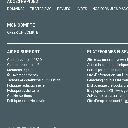
ACCÈS RAPIDES
DOMAINES
TRAITÉS EMC
REVUES
LIVRES
NOS FORMULES D'AB
MON COMPTE
CRÉER UN COMPTE
AIDE & SUPPORT
PLATEFORMES ELSE
Contactez-nous / FAQ
Site e-commerce :
www.el
Qui sommes-nous ?
Aide à la pratique clinique
Mentions légales
Portail pour les institution
© - Avertissements
Site d'information sur l'E
Termes et conditions d'utilisation
E-learning pour les infirmi
Politique rédactionnelle
Bibliothèque d'e-books Els
Politique publicitaire
Blog special IFSI :
www.gen
Cookie settings
Suivez notre actualité sur
Politique de la vie privée
Site d'emploi en santé :
e