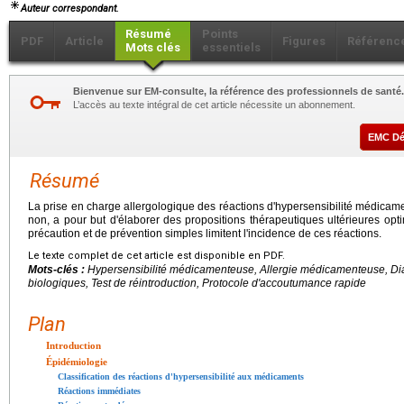
Auteur correspondant.
Résumé
Points
PDF
Article
Figures
Référenc
Mots clés
essentiels
Bienvenue sur EM-consulte, la référence des professionnels de santé.
L’accès au texte intégral de cet article nécessite un abonnement.
EMC D
Résumé
La prise en charge allergologique des réactions d'hypersensibilité médica
non, a pour but d'élaborer des propositions thérapeutiques ultérieures opt
précaution et de prévention simples limitent l'incidence de ces réactions.
Le texte complet de cet article est disponible en PDF.
Mots-clés :
Hypersensibilité médicamenteuse, Allergie médicamenteuse, Diag
biologiques, Test de réintroduction, Protocole d'accoutumance rapide
Plan
Introduction
Épidémiologie
Classification des réactions d'hypersensibilité aux médicaments
Réactions immédiates