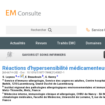
Rechercher
Service C
Rechercher
Actualités
Revues
Traités EMC
Domaines
SAVOIRS ET SOINS INFIRMIERS
Réactions d'hypersensibilité médicamente
[60-667-H-20] - Doi : 10.1016/S1877-7848(21)45821-1
a
,
⁎
b
c
S. Luyasu
, E. Beaudouin
, G. Kanny
a
Service d'immuno-allergologie, Service des urgences adultes, Centre hospital
Barblé, 1210 Luxembourg, Grand-Duché de Luxembourg
b
Institut régional des pathologies allergologiques environnementales et immuno
Metz-Thionville, Metz, France
c
Médecine interne, immunologie clinique et allergologie, CHRU de Nancy - EA IN
climatologie médicales, Faculté de Médecine, Université de Lorraine, 9, rue de 
France