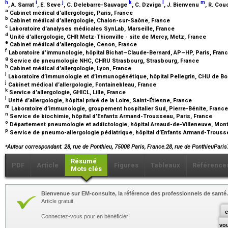
h
i
j
k
l
m
, A. Sarrat
, E. Seve
, C. Delebarre-Sauvage
, C. Dzviga
, J. Bienvenu
, R. Co
a
Cabinet médical d’allergologie, Paris, France
b
Cabinet médical d’allergologie, Chalon-sur-Saône, France
c
Laboratoire d’analyses médicales SynLab, Marseille, France
d
Unité d’allergologie, CHR Metz-Thionville - site de Mercy, Metz, France
e
Cabinet médical d’allergologie, Cenon, France
f
Laboratoire d’immunologie, hôpital Bichat–Claude-Bernard, AP–HP, Paris, Fran
g
Service de pneumologie NHC, CHRU Strasbourg, Strasbourg, France
h
Cabinet médical d’allergologie, Lyon, France
i
Laboratoire d’immunologie et d’immunogénétique, hôpital Pellegrin, CHU de B
j
Cabinet médical d’allergologie, Fontainebleau, France
k
Service d’allergologie, GHICL, Lille, France
l
Unité d’allergologie, hôpital privé de la Loire, Saint-Étienne, France
m
Laboratoire d’immunologie, groupement hospitalier Sud, Pierre-Bénite, Franc
n
Service de biochimie, hôpital d’Enfants Armand-Trousseau, Paris, France
o
Département pneumologie et addictologie, hôpital Arnaud-de-Villeneuve, Mont
p
Service de pneumo-allergologie pédiatrique, hôpital d’Enfants Armand-Trouss
⁎
Auteur correspondant. 28, rue de Ponthieu, 75008 Paris, France.28, rue de PonthieuPar
Résumé
PDF
Article
Figures
Tableaux
Référence
Mots clés
Bienvenue sur EM-consulte, la référence des professionnels de santé.
Article gratuit.
c
Connectez-vous pour en bénéficier!
vo