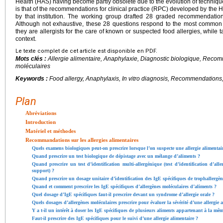
Health (HAS) having become partly obsolete due to the evolution of techni
is that of the recommendations for clinical practice (RPC) developed by the H
by that institution. The working group drafted 28 graded recommendatio
Although not exhaustive, these 28 questions respond to the most common 
they are allergists for the care of known or suspected food allergies, while 
context.
Le texte complet de cet article est disponible en PDF.
Mots clés :
Allergie alimentaire, Anaphylaxie, Diagnostic biologique, Reco
moléculaires
Keywords :
Food allergy, Anaphylaxis, In vitro diagnosis, Recommendations,
Plan
Abréviations
Introduction
Matériel et méthodes
Recommandations sur les allergies alimentaires
Quels examens biologiques peut-on prescrire lorsque l’on suspecte une allergie alimentai
Quand prescrire un test biologique de dépistage avec un mélange d’aliments ?
Quand prescrire un test d’identification multi-allergénique (test d’identification d’al
support) ?
Quand prescrire un dosage unitaire d’identification des IgE spécifiques de trophallergèn
Quand et comment prescrire les IgE spécifiques d’allergènes moléculaires d’aliments ?
Quel dosage d’IgE spécifiques faut-il prescrire devant un syndrome d’allergie orale ?
Quels dosages d’allergènes moléculaires prescrire pour évaluer la sévérité d’une allergie 
Y a t-il un intérêt à doser les IgE spécifiques de plusieurs aliments appartenant à la m
Faut-il prescrire des IgE spécifiques pour le suivi d’une allergie alimentaire ?