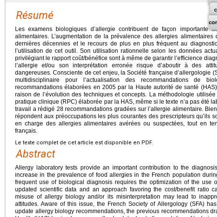
Résumé
co
Les examens biologiques d’allergie contribuent de façon importante au
alimentaires. L’augmentation de la prévalence des allergies alimentaires 
dernières décennies et le recours de plus en plus fréquent au diagnostic
l’utilisation de cet outil. Son utilisation rationnelle selon les données a
privilégiant le rapport coût/bénéfice sont à même de garantir l’efficience di
l’allergie et/ou son interprétation erronée risque d’aboutir à des att
dangereuses. Consciente de cet enjeu, la Société française d’allergologie (
multidisciplinaire pour l’actualisation des recommandations de bio
recommandations élaborées en 2005 par la Haute autorité de santé (HAS)
raison de l’évolution des techniques et concepts. La méthodologie utilisé
pratique clinique (RPC) élaborée par la HAS, même si le texte n’a pas été labe
travail a rédigé 28 recommandations gradées sur l’allergie alimentaire. Bi
répondent aux préoccupations les plus courantes des prescripteurs qu’ils s
en charge des allergies alimentaires avérées ou suspectées, tout en te
français.
Le texte complet de cet article est disponible en PDF.
Abstract
Allergy laboratory tests provide an important contribution to the diagnosi
increase in the prevalence of food allergies in the French population duri
frequent use of biological diagnosis requires the optimization of the use of
updated scientific data and an approach favoring the cost/benefit ratio c
misuse of allergy biology and/or its misinterpretation may lead to inapp
attitudes. Aware of this issue, the French Society of Allergology (SFA) has 
update allergy biology recommendations, the previous recommendations dra