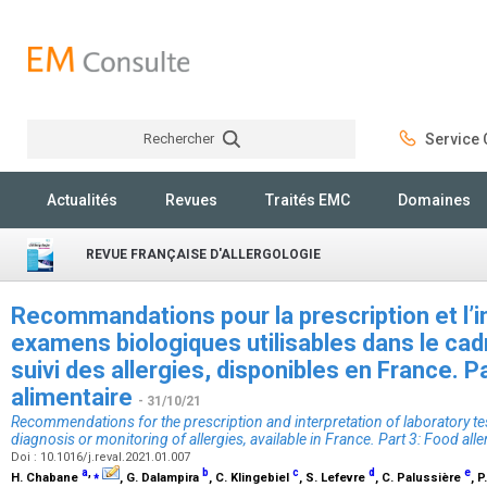
Rechercher
Service C
Rechercher
Actualités
Revues
Traités EMC
Domaines
REVUE FRANÇAISE D'ALLERGOLOGIE
Recommandations pour la prescription et l’i
examens biologiques utilisables dans le cad
suivi des allergies, disponibles en France. Par
alimentaire
- 31/10/21
Recommendations for the prescription and interpretation of laboratory tes
diagnosis or monitoring of allergies, available in France. Part 3: Food alle
Doi : 10.1016/j.reval.2021.01.007
a
,
⁎
b
c
d
e
H. Chabane
, G. Dalampira
, C. Klingebiel
, S. Lefevre
, C. Palussière
, 