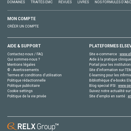
DOMAINES
TRAITÉS EMC
REVUES
LIVRES
NOS FORMULES D'AB
MON COMPTE
CRÉER UN COMPTE
AIDE & SUPPORT
PLATEFORMES ELSE
Contactez-nous / FAQ
Site e-commerce :
www.el
Qui sommes-nous ?
Aide à la pratique clinique
Mentions légales
Portail pour les institution
© - Avertissements
Site d'information sur l'E
Termes et conditions d'utilisation
E-learning pour les infirmi
Politique rédactionnelle
Bibliothèque d'e-books Els
Politique publicitaire
Blog special IFSI :
www.gen
Cookie settings
Suivez notre actualité sur
Politique de la vie privée
Site d'emploi en santé :
e