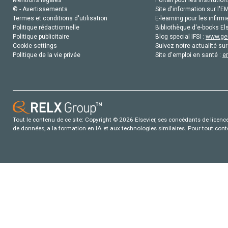
© - Avertissements
Site d'information sur l'E
Termes et conditions d'utilisation
E-learning pour les infirmi
Politique rédactionnelle
Bibliothèque d'e-books Els
Politique publicitaire
Blog special IFSI :
www.gen
Cookie settings
Suivez notre actualité sur
Politique de la vie privée
Site d'emploi en santé :
e
Tout le contenu de ce site: Copyright © 2026 Elsevier, ses concédants de licence e
de données, a la formation en IA et aux technologies similaires. Pour tout con