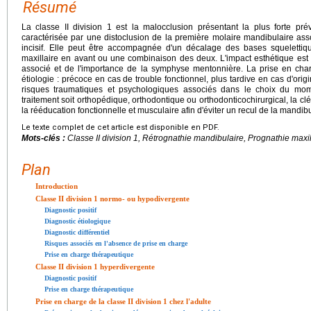
Résumé
La classe II division 1 est la malocclusion présentant la plus forte p
caractérisée par une distoclusion de la première molaire mandibulaire a
incisif. Elle peut être accompagnée d'un décalage des bases squelettiq
maxillaire en avant ou une combinaison des deux. L'impact esthétique est 
associé et de l'importance de la symphyse mentonnière. La prise en ch
étiologie : précoce en cas de trouble fonctionnel, plus tardive en cas d'origi
risques traumatiques et psychologiques associés dans le choix du mom
traitement soit orthopédique, orthodontique ou orthodonticochirurgical, la clé
la rééducation fonctionnelle et musculaire afin d'éviter un recul de la mandib
Le texte complet de cet article est disponible en PDF.
Mots-clés :
Classe II division 1, Rétrognathie mandibulaire, Prognathie max
Plan
Introduction
Classe II division 1 normo- ou hypodivergente
Diagnostic positif
Diagnostic étiologique
Diagnostic différentiel
Risques associés en l'absence de prise en charge
Prise en charge thérapeutique
Classe II division 1 hyperdivergente
Diagnostic positif
Prise en charge thérapeutique
Prise en charge de la classe II division 1 chez l'adulte