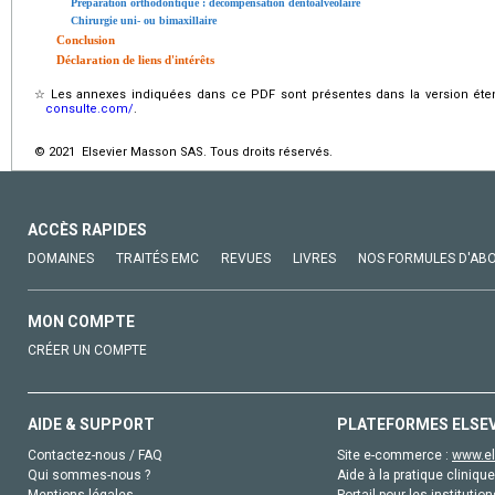
Préparation orthodontique : décompensation dentoalvéolaire
Chirurgie uni- ou bimaxillaire
Conclusion
Déclaration de liens d'intérêts
☆
Les annexes indiquées dans ce PDF sont présentes dans la version éten
consulte.com/
.
© 2021 Elsevier Masson SAS. Tous droits réservés.
ACCÈS RAPIDES
DOMAINES
TRAITÉS EMC
REVUES
LIVRES
NOS FORMULES D'AB
MON COMPTE
CRÉER UN COMPTE
AIDE & SUPPORT
PLATEFORMES ELSE
Contactez-nous / FAQ
Site e-commerce :
www.el
Qui sommes-nous ?
Aide à la pratique clinique
Mentions légales
Portail pour les institution