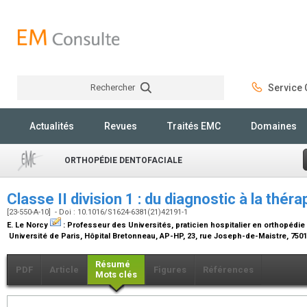
Rechercher
Service C
Rechercher
Actualités
Revues
Traités EMC
Domaines
ORTHOPÉDIE DENTOFACIALE
Classe II division 1 : du diagnostic à la thér
[23-550-A-10] - Doi : 10.1016/S1624-6381(21)42191-1
E. Le Norcy
:
Professeur des Universités, praticien hospitalier en orthopédie
Université de Paris, Hôpital Bretonneau, AP-HP, 23, rue Joseph-de-Maistre, 7501
Résumé
PDF
Article
Figures
Références
Mots clés