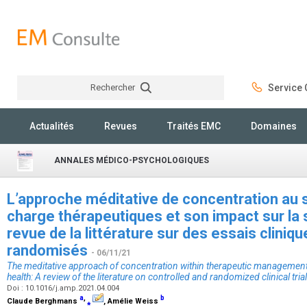
Rechercher
Service C
Rechercher
Actualités
Revues
Traités EMC
Domaines
ANNALES MÉDICO-PSYCHOLOGIQUES
L’approche méditative de concentration au s
charge thérapeutiques et son impact sur la 
revue de la littérature sur des essais cliniq
randomisés
- 06/11/21
The meditative approach of concentration within therapeutic management
health: A review of the literature on controlled and randomized clinical tria
Doi : 10.1016/j.amp.2021.04.004
a
,
b
Claude Berghmans
⁎
, Amélie Weiss