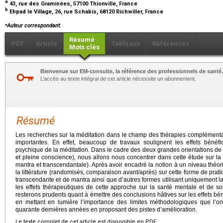
a
43, rue des Graminées, 57100 Thionville, France
b
Ehpad le Village, 26, rue Schabis, 68120 Richwiller, France
⁎
Auteur correspondant.
Résumé
PDF
Article
Tableaux
Références
Mots clés
Bienvenue sur EM-consulte, la référence des professionnels de santé.
L’accès au texte intégral de cet article nécessite un abonnement.
Résumé
Les recherches sur la méditation dans le champ des thérapies complémentair
importantes. En effet, beaucoup de travaux soulignent les effets béné
psychique de la méditation. Dans le cadre des deux grandes orientations de
et pleine conscience), nous allons nous concentrer dans cette étude sur la
mantra et transcendantale). Après avoir encadré la notion à un niveau thé
la littérature (randomisés, comparaison avant/après) sur cette forme de prat
transcendante et de mantra ainsi que d’autres formes utilisant uniquement la
les effets thérapeutiques de cette approche sur la santé mentale et de so
resterons prudents quant à émettre des conclusions hâtives sur les effets bé
en mettant en lumière l’importance des limites méthodologiques que l’o
quarante dernières années en proposant des pistes d’amélioration.
Le texte complet de cet article est disponible en PDF.