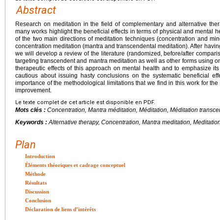
Abstract
Research on meditation in the field of complementary and alternative thera
many works highlight the beneficial effects in terms of physical and mental h
of the two main directions of meditation techniques (concentration and mind
concentration meditation (mantra and transcendental meditation). After having 
we will develop a review of the literature (randomized, before/after comparis
targeting transcendent and mantra meditation as well as other forms using onl
therapeutic effects of this approach on mental health and to emphasize its
cautious about issuing hasty conclusions on the systematic beneficial effe
importance of the methodological limitations that we find in this work for t
improvement.
Le texte complet de cet article est disponible en PDF.
Mots clés :
Concentration, Mantra méditation, Méditation, Méditation transce
Keywords :
Alternative therapy, Concentration, Mantra meditation, Meditatio
Plan
Introduction
Éléments théoriques et cadrage conceptuel
Méthode
Résultats
Discussion
Conclusion
Déclaration de liens d’intérêts