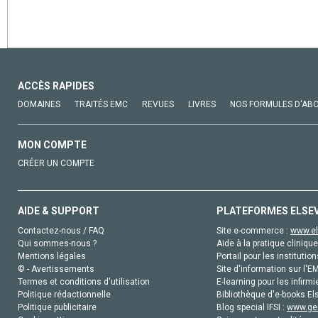
ACCÈS RAPIDES
DOMAINES
TRAITÉS EMC
REVUES
LIVRES
NOS FORMULES D'AB
MON COMPTE
CRÉER UN COMPTE
AIDE & SUPPORT
PLATEFORMES ELSE
Contactez-nous / FAQ
Site e-commerce :
www.el
Qui sommes-nous ?
Aide à la pratique clinique
Mentions légales
Portail pour les institution
© - Avertissements
Site d'information sur l'E
Termes et conditions d'utilisation
E-learning pour les infirmi
Politique rédactionnelle
Bibliothèque d'e-books Els
Politique publicitaire
Blog special IFSI :
www.gen