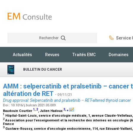
Rechercher
Service C
Rechercher
Actualités
Revues
Traités EMC
Domaines
BULLETIN DU CANCER
AMM : selpercatinib et pralsetinib – cancer 
altération de RET
- 09/11/21
Drug approval: Selpercatinib and pralsetinib – RET-altered thyroid cancer
Doi : 10.1016/j.bulcan.2021.05.009
1
,
2
3
,
⁎
Baudouin Courtier
, Julien Hadoux
1
Hôpital-Saint-Louis, service d’oncologie médicale, 1, avenue Claude-Vellefaux,
2
Association pour l’enseignement et la recherche des internes en oncologie (AE
France
3
Gustave-Roussy, service d’oncologie endocrinienne, 114, rue Edouard-Vaillant, 