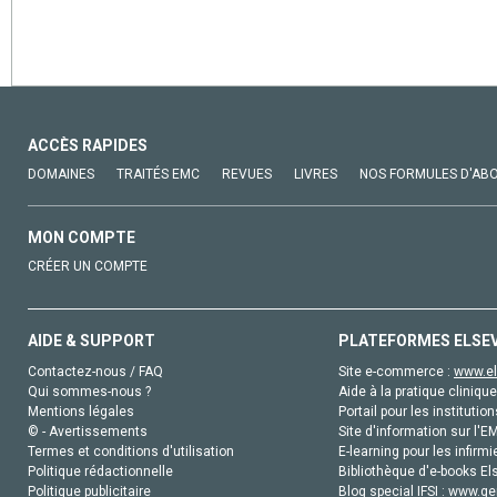
ACCÈS RAPIDES
DOMAINES
TRAITÉS EMC
REVUES
LIVRES
NOS FORMULES D'AB
MON COMPTE
CRÉER UN COMPTE
AIDE & SUPPORT
PLATEFORMES ELSE
Contactez-nous / FAQ
Site e-commerce :
www.el
Qui sommes-nous ?
Aide à la pratique clinique
Mentions légales
Portail pour les institution
© - Avertissements
Site d'information sur l'E
Termes et conditions d'utilisation
E-learning pour les infirmi
Politique rédactionnelle
Bibliothèque d'e-books Els
Politique publicitaire
Blog special IFSI :
www.gen