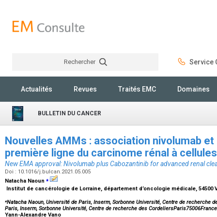
Rechercher
Service C
Rechercher
Actualités
Revues
Traités EMC
Domaines
BULLETIN DU CANCER
Nouvelles AMMs : association nivolumab et 
première ligne du carcinome rénal à cellule
New EMA approval: Nivolumab plus Cabozantinib for advanced renal clea
Doi : 10.1016/j.bulcan.2021.05.005
⁎
Natacha Naoun
Institut de cancérologie de Lorraine, département d’oncologie médicale, 5450
⁎
Natacha Naoun, Université de Paris, Inserm, Sorbonne Université, Centre de recherche de
Paris, Inserm, Sorbonne Université, Centre de recherche des CordeliersParis75006France
Yann-Alexandre Vano