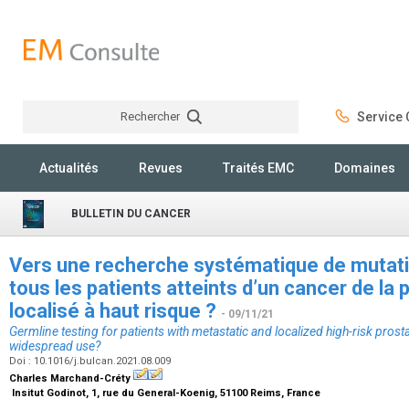
Rechercher
Service C
Rechercher
Actualités
Revues
Traités EMC
Domaines
BULLETIN DU CANCER
Vers une recherche systématique de mutat
tous les patients atteints d’un cancer de la
localisé à haut risque ?
- 09/11/21
Germline testing for patients with metastatic and localized high-risk pros
widespread use?
Doi : 10.1016/j.bulcan.2021.08.009
Charles Marchand-Créty
Insitut Godinot, 1, rue du General-Koenig, 51100 Reims, France