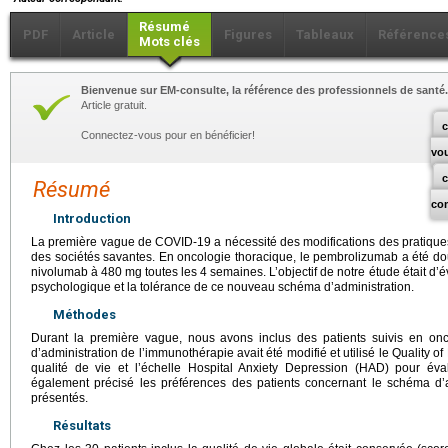
Résumé
PDF
Article
Figures
Tableaux
Référence
Mots clés
Bienvenue sur EM-consulte, la référence des professionnels de santé.
Article gratuit.
c
Connectez-vous pour en bénéficier!
vo
Résumé
co
Introduction
La première vague de COVID-19 a nécessité des modifications des pratiqu
des sociétés savantes. En oncologie thoracique, le pembrolizumab a été d
nivolumab à 480
mg toutes les 4 semaines. L’objectif de notre étude était d’éva
psychologique et la tolérance de ce nouveau schéma d’administration.
Méthodes
Durant la première vague, nous avons inclus des patients suivis en on
d’administration de l’immunothérapie avait été modifié et utilisé le Quality o
qualité de vie et l’échelle Hospital Anxiety Depression (HAD) pour éva
également précisé les préférences des patients concernant le schéma d’ad
présentés.
Résultats