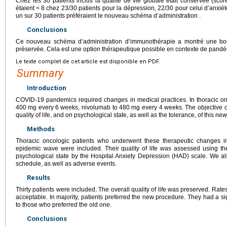
Chez les 30 patients inclus la qualité de vie globale était conservée (sc
étaient
<
8 chez 23/30 patients pour la dépression, 22/30 pour celui d’anxiété
un sur 30 patients préféraient le nouveau schéma d’administration .
Conclusions
Ce nouveau schéma d’administration d’immunothérapie a montré une bon
préservée. Cela est une option thérapeutique possible en contexte de pandé
Le texte complet de cet article est disponible en PDF.
Summary
Introduction
COVID-19 pandemics required changes in medical practices. In thoracic 
400
mg every 6
weeks, nivolumab to 480
mg every 4
weeks. The objective o
quality of life, and on psychological state, as well as the tolerance, of this ne
Methods
Thoracic oncologic patients who underwent these therapeutic changes in
epidemic wave were included. Their quality of life was assessed using the 
psychological state by the Hospital Anxiety Depression (HAD) scale. We als
schedule, as well as adverse events.
Results
Thirty patients were included. The overall quality of life was preserved. Ra
acceptable. In majority, patients preferred the new procedure. They had a sign
to those who preferred the old one.
Conclusions