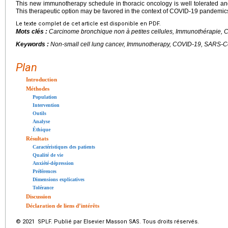
This new immunotherapy schedule in thoracic oncology is well tolerated and a
This therapeutic option may be favored in the context of COVID-19 pandemic
Le texte complet de cet article est disponible en PDF.
Mots clés :
Carcinome bronchique non à petites cellules, Immunothérapie,
Keywords :
Non-small cell lung cancer, Immunotherapy, COVID-19, SARS-CoV-
Plan
Introduction
Méthodes
Population
Intervention
Outils
Analyse
Éthique
Résultats
Caractéristiques des patients
Qualité de vie
Anxiété-dépression
Préférences
Dimensions explicatives
Tolérance
Discussion
Déclaration de liens d’intérêts
© 2021 SPLF. Publié par Elsevier Masson SAS. Tous droits réservés.