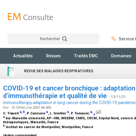
Rechercher
Service C
Rechercher
Actualités
Revues
Traités EMC
Domaines
REVUE DES MALADIES RESPIRATOIRES
COVID-19 et cancer bronchique : adaptatio
d’immunothérapie et qualité de vie
- 13/11/21
Immunotherapy adaptation in lung cancer during the COVID-19 pandemic
Doi : 10.1016/j.rmr.2021.06.005
a
,
b
a
a
a
,
C. Travert
, P. Cannone
, L. Greillier
, P. Tomasini
⁎
a
Aix-Marseille université, AP–HM, INSERM, CNRS, CRCM, hôpital Nord, service d’
thérapeutiques, Marseille, France
b
Institut du cancer de Montpellier, Montpellier, France
⁎
Auteur correspondant.