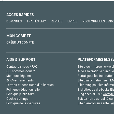
ACCÈS RAPIDES
DOMAINES
TRAITÉS EMC
REVUES
LIVRES
NOS FORMULES D'AB
MON COMPTE
CRÉER UN COMPTE
AIDE & SUPPORT
PLATEFORMES ELSE
Contactez-nous / FAQ
Site e-commerce :
www.el
Qui sommes-nous ?
Aide à la pratique clinique
Mentions légales
Portail pour les institution
© - Avertissements
Site d'information sur l'E
Termes et conditions d'utilisation
E-learning pour les infirmi
Politique rédactionnelle
Bibliothèque d'e-books Els
Politique publicitaire
Blog special IFSI :
www.gen
Cookie settings
Suivez notre actualité sur
Politique de la vie privée
Site d'emploi en santé :
e