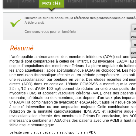
PDF
Article
Figures
Tableaux
Référence
Mots clés
Bienvenue sur EM-consulte, la référence des professionnels de santé.
Article gratuit.
c
Connectez-vous pour en bénéficier!
vo
Résumé
co
L’artériopathie athéromateuse des membres inférieurs (AOMI) est une path
mortalité sont comparables à celles de l’infarctus du myocarde. L’AOMI au
risque d’amputations des membres inférieurs. La pierre angulaire du traitem
les antiplaquettaires : acide acétylsalicylique (ASA) ou clopidogrel. Les hé
une occlusion thrombotique récente ou en période peropératoire. Les anti-v
une revascularisation par pontage en veine. Des études récentes ont mont
directs (AOD) dans ce contexte. L’étude COMPASS a montré que la com
2,5
mg/12
h et d’ASA 100
mg/j permet de réduire un critère composite de m
myocarde (IDM) et accident vasculaire cérébral (AVC), chez des patients 
coronaire, cérébrale ou des membres, aux dépens d’un taux plus importan
une AOMI, la combinaison de rivaroxaban et ASA réduit aussi le risque de p
à une ré-intervention ou une amputation majeure. Cette combinaison s’e
réduction de la mortalité cardiovasculaire, IDM, AVC et ischémie aiguë
revascularisation récente des membres inférieurs.En conclusion, les AO
intéressant à combiner à l’ASA chez des patients avec une AOMI à haut ris
faible risque hémorragique.
Le texte complet de cet article est disponible en PDF.