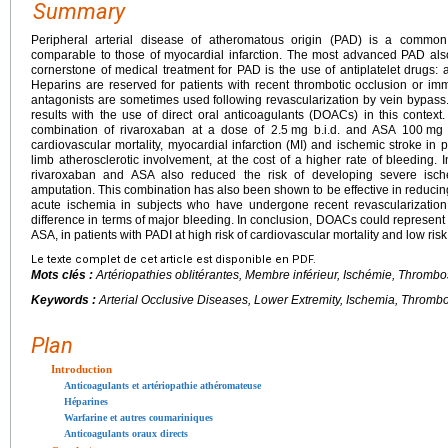
Summary
Peripheral arterial disease of atheromatous origin (PAD) is a common
comparable to those of myocardial infarction. The most advanced PAD also
cornerstone of medical treatment for PAD is the use of antiplatelet drugs: a
Heparins are reserved for patients with recent thrombotic occlusion or imm
antagonists are sometimes used following revascularization by vein bypass
results with the use of direct oral anticoagulants (DOACs) in this cont
combination of rivaroxaban at a dose of 2.5
mg b.i.d. and ASA 100
mg 
cardiovascular mortality, myocardial infarction (MI) and ischemic stroke in p
limb atherosclerotic involvement, at the cost of a higher rate of bleeding. 
rivaroxaban and ASA also reduced the risk of developing severe isch
amputation. This combination has also been shown to be effective in reducing
acute ischemia in subjects who have undergone recent revascularization o
difference in terms of major bleeding. In conclusion, DOACs could represent 
ASA, in patients with PADI at high risk of cardiovascular mortality and low risk
Le texte complet de cet article est disponible en PDF.
Mots clés :
Artériopathies oblitérantes, Membre inférieur, Ischémie, Thrombo
Keywords :
Arterial Occlusive Diseases, Lower Extremity, Ischemia, Thrombo
Plan
Introduction
Anticoagulants et artériopathie athéromateuse
Héparines
Warfarine et autres coumariniques
Anticoagulants oraux directs