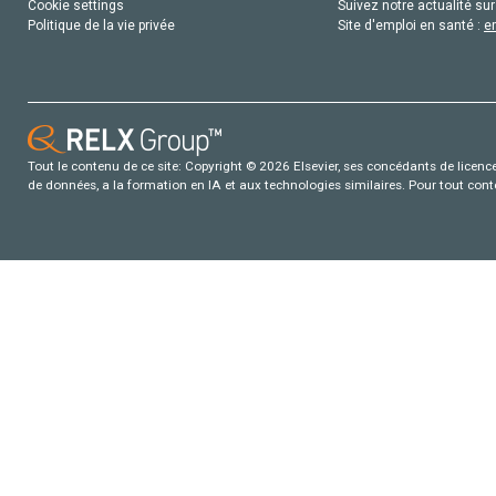
Cookie settings
Suivez notre actualité sur
Politique de la vie privée
Site d'emploi en santé :
e
Tout le contenu de ce site: Copyright © 2026 Elsevier, ses concédants de licence e
de données, a la formation en IA et aux technologies similaires. Pour tout con