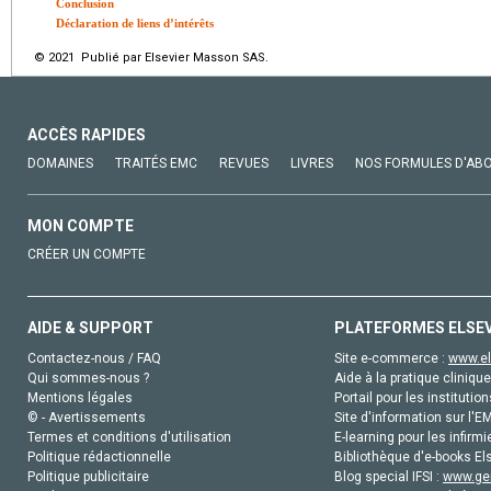
Conclusion
Déclaration de liens d’intérêts
© 2021 Publié par Elsevier Masson SAS.
ACCÈS RAPIDES
DOMAINES
TRAITÉS EMC
REVUES
LIVRES
NOS FORMULES D'AB
MON COMPTE
CRÉER UN COMPTE
AIDE & SUPPORT
PLATEFORMES ELSE
Contactez-nous / FAQ
Site e-commerce :
www.el
Qui sommes-nous ?
Aide à la pratique clinique
Mentions légales
Portail pour les institution
© - Avertissements
Site d'information sur l'E
Termes et conditions d'utilisation
E-learning pour les infirmi
Politique rédactionnelle
Bibliothèque d'e-books Els
Politique publicitaire
Blog special IFSI :
www.gen