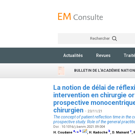
Rechercher
Actualités
Revues
Trait
BULLETIN DE L'ACADÉMIE NATIO
La notion de délai de réflex
intervention en chirurgie 
prospective monocentrique
chirurgien
- 23/11/21
The concept of patient reflection time in the 
prospective study. Role of the general practi
Doi : 10.1016/j.banm.2021.09.004
a
,
⁎
,
b
b
c
H. Coudane
, H. Kadoche
, D. Mainard
, 