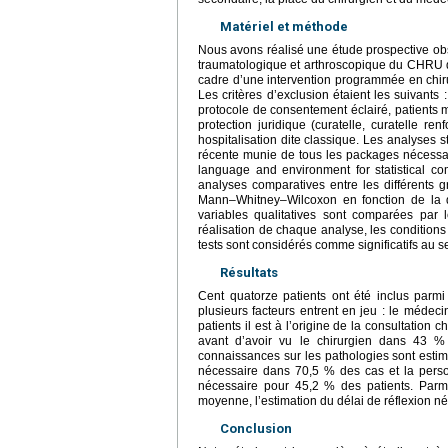
Matériel et méthode
Nous avons réalisé une étude prospective obs
traumatologique et arthroscopique du CHRU de
cadre d’une intervention programmée en chiru
Les critères d’exclusion étaient les suivants 
protocole de consentement éclairé, patients m
protection juridique (curatelle, curatelle re
hospitalisation dite classique. Les analyses s
récente munie de tous les packages nécessa
language and environment for statistical com
analyses comparatives entre les différents g
Mann–Whitney–Wilcoxon en fonction de la dis
variables qualitatives sont comparées par 
réalisation de chaque analyse, les conditions d
tests sont considérés comme significatifs au se
Résultats
Cent quatorze patients ont été inclus parm
plusieurs facteurs entrent en jeu : le médeci
patients il est à l’origine de la consultation
avant d’avoir vu le chirurgien dans 43 %
connaissances sur les pathologies sont estim
nécessaire dans 70,5 % des cas et la pers
nécessaire pour 45,2 % des patients. Parmi 
moyenne, l’estimation du délai de réflexion n
Conclusion