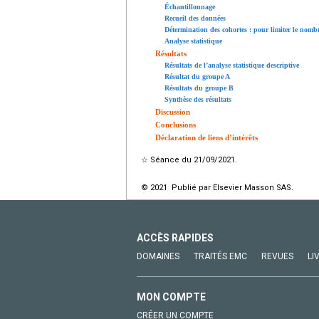
Échantillonnage
Recueil des données
Détermination des cohortes : pour limiter le nomb
Analyse statistique
Résultats
Résultats de l’analyse statistique descriptive
Résultat du groupe A
Résultats du groupe B
Synthèse des résultats
Discussion
Conclusions
Déclaration de liens d’intérêts
☆
Séance du 21/09/2021.
© 2021 Publié par Elsevier Masson SAS.
ACCÈS RAPIDES
DOMAINES
TRAITÉS EMC
REVUES
LI
MON COMPTE
CRÉER UN COMPTE