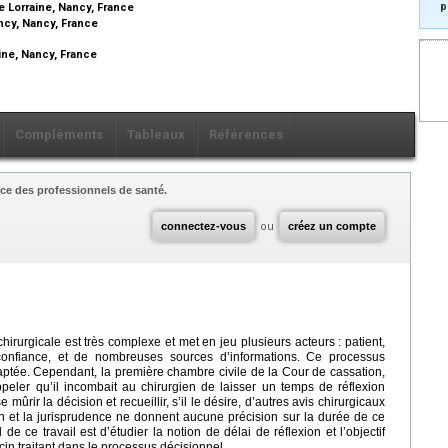
p
e Lorraine, Nancy, France
ncy, Nancy, France
ine, Nancy, France
Compléments
Tableaux
Références
ce des professionnels de santé.
connectez-vous
ou
créez un compte
irurgicale est très complexe et met en jeu plusieurs acteurs : patient,
 confiance, et de nombreuses sources d’informations. Ce processus
daptée. Cependant, la première chambre civile de la Cour de cassation,
eler qu’il incombait au chirurgien de laisser un temps de réflexion
ûrir la décision et recueillir, s’il le désire, d’autres avis chirurgicaux
on et la jurisprudence ne donnent aucune précision sur la durée de ce
 de ce travail est d’étudier la notion de délai de réflexion et l’objectif
in traitant dans le processus décisionnel.