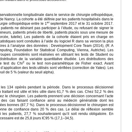
ervationnelle longitudinale dans le service de chirurgie orthopédique,
 Nancy. La cohorte a été définie par les patients hospitalisés dans le
er
rgie orthopédique entre le 1
septembre 2017 et le 31 octobre 2017.
: patients ne désirant pas participer à l’étude, ou refusant de signer le
ineurs, patients privés de liberté, patients placés sous une mesure de
nforcée, tutelle). Les patients de la cohorte étaient pris en charge en
tatistiques sont conduites à l’aide du logiciel R dans sa version la plus
ires à l’analyse des données : Development Core Team (2014), (R: A
puting, Foundation for Statistical Computing, Vienna, Autriche). Les
roupes considérés sont réalisées en utilisant les tests de Student ou
tribution de la variable quantitative étudiée. Les distributions des
2
le test du Chi
ou le test non-paramétrique de Fisher exact. Avant
’application des tests utilisés sont vérifiées (correction de Yates). Les
uil de 5 % (valeur du seuil alpha).
i les 134 opérés pendant la période. Dans le processus décisionnel
n traitant est utile et très utile dans 61,7 % des cas. Chez 52,2 % des
 chez le chirurgien. Les patients prennent une décision concernant l’acte
 des cas faisant confiance ainsi au médecin généraliste dont les
ées bonnes (87,7 %). Dans le processus décisionnel le chirurgien est
onne de confiance dans 20 % des cas. Le délai de réflexion semble
les patients, 27,7 % souhaiteraient qu’il soit rendu obligatoire. En
écessaire est de 25,8 jours IC95 % (17,1–34,5).