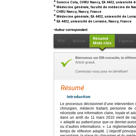
a
Service Cota, CHRU Nancy, EA 4432, université d
b
Médecine générale, faculté de médecine de Na
c
CHRU Nancy, Nancy, France
d
Médecine générale, EA 4432, université de Lorra
e
EA 4432, université de Lorraine, Nancy, France
⁎
Auteur correspondant.
Résumé
PDF
Article
Figures
Mots clés
Bienvenue sur EM-consulte, la référen
Article gratuit.
Connectez-vous pour en bénéficier!
Résumé
Introduction
Le processus décisionnel d’une intervention ch
chirurgien, médecin traitant, personne de
nécessite une information claire, loyale et a
dans un arrêt du 11 mars 2010 vient de rapp
« adapté au patient pour que ce dernier puisse m
ou d’autres informations. ». La réglementati
temps de réflexion adapté. L’objectif principal
secondaire, la place du chirurgien et du médec