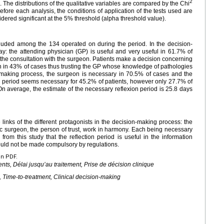
2
d. The distributions of the qualitative variables are compared by the Chi
Before each analysis, the conditions of application of the tests used are
idered significant at the 5% threshold (alpha threshold value).
luded among the 134 operated on during the period. In the decision-
ay: the attending physician (GP) is useful and very useful in 61.7% of
f the consultation with the surgeon. Patients make a decision concerning
 in 43% of cases thus trusting the GP whose knowledge of pathologies
-making process, the surgeon is necessary in 70.5% of cases and the
on period seems necessary for 45.2% of patients, however only 27.7% of
On average, the estimate of the necessary reflexion period is 25.8 days
e links of the different protagonists in the decision-making process: the
dic surgeon, the person of trust, work in harmony. Each being necessary
rom this study that the reflection period is useful in the information
hould not be made compulsory by regulations.
en PDF.
ents, Délai jusqu’au traitement, Prise de décision clinique
, Time-to-treatment, Clinical decision-making