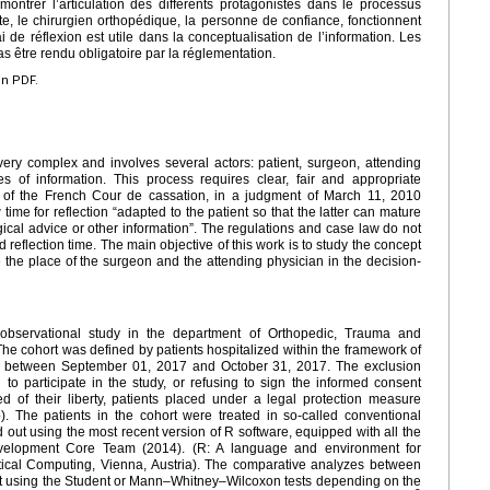
ontrer l’articulation des différents protagonistes dans le processus
ste, le chirurgien orthopédique, la personne de confiance, fonctionnent
de réflexion est utile dans la conceptualisation de l’information. Les
as être rendu obligatoire par la réglementation.
en PDF.
ery complex and involves several actors: patient, surgeon, attending
s of information. This process requires clear, fair and appropriate
er of the French Cour de cassation, in a judgment of March 11, 2010
 time for reflection “adapted to the patient so that the latter can mature
urgical advice or other information”. The regulations and case law do not
d reflection time. The main objective of this work is to study the concept
e the place of the surgeon and the attending physician in the decision-
 observational study in the department of Orthopedic, Trauma and
he cohort was defined by patients hospitalized within the framework of
ry between September 01, 2017 and October 31, 2017. The exclusion
g to participate in the study, or refusing to sign the informed consent
ed of their liberty, patients placed under a legal protection measure
ip). The patients in the cohort were treated in so-called conventional
ed out using the most recent version of R software, equipped with all the
elopment Core Team (2014). (R: A language and environment for
istical Computing, Vienna, Austria). The comparative analyzes between
out using the Student or Mann–Whitney–Wilcoxon tests depending on the