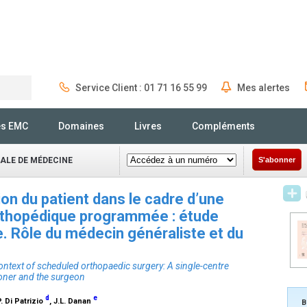
Service Client : 01 71 16 55 99
Mes alertes
Rechercher
és EMC
Domaines
Livres
Compléments
NALE DE MÉDECINE
S'abonner
ion du patient dans le cadre d’une
orthopédique programmée : étude
. Rôle du médecin généraliste et du
context of scheduled orthopaedic surgery: A single-centre
tioner and the surgeon
d
e
P. Di Patrizio
, J.L. Danan
B