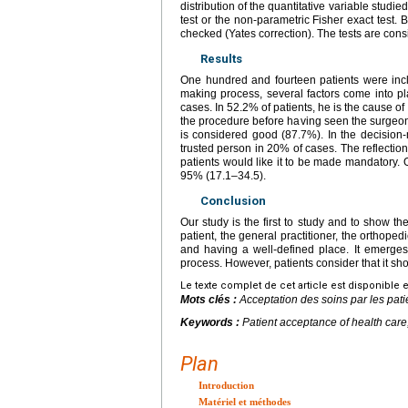
distribution of the quantitative variable studie
test or the non-parametric Fisher exact test. 
checked (Yates correction). The tests are cons
Results
One hundred and fourteen patients were inc
making process, several factors come into pl
cases. In 52.2% of patients, he is the cause o
the procedure before having seen the surgeon
is considered good (87.7%). In the decision
trusted person in 20% of cases. The reflecti
patients would like it to be made mandatory. 
95% (17.1–34.5).
Conclusion
Our study is the first to study and to show th
patient, the general practitioner, the orthope
and having a well-defined place. It emerges f
process. However, patients consider that it s
Le texte complet de cet article est disponible 
Mots clés :
Acceptation des soins par les pati
Keywords :
Patient acceptance of health care
Plan
Introduction
Matériel et méthodes