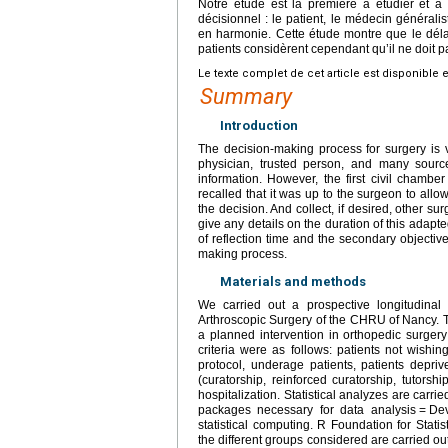
Notre étude est la première à étudier et à m
décisionnel : le patient, le médecin générali
en harmonie. Cette étude montre que le délai 
patients considèrent cependant qu’il ne doit p
Le texte complet de cet article est disponible 
Summary
Introduction
The decision-making process for surgery is v
physician, trusted person, and many source
information. However, the first civil chamb
recalled that it was up to the surgeon to allow
the decision. And collect, if desired, other s
give any details on the duration of this adapte
of reflection time and the secondary objectiv
making process.
Materials and methods
We carried out a prospective longitudinal
Arthroscopic Surgery of the CHRU of Nancy. T
a planned intervention in orthopedic surge
criteria were as follows: patients not wishin
protocol, underage patients, patients depriv
(curatorship, reinforced curatorship, tutorsh
hospitalization. Statistical analyzes are carri
packages necessary for data analysis
=
Dev
statistical computing. R Foundation for Stat
the different groups considered are carried 