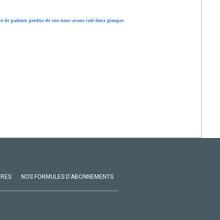
re de patients perdus de vue nous avons créé deux groupes
VRES
NOS FORMULES D'ABONNEMENTS