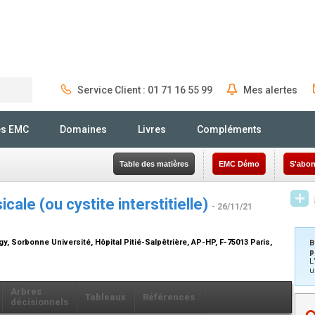
Service Client : 01 71 16 55 99
Mes alertes
Rechercher
és EMC
Domaines
Livres
Compléments
Table des matières
EMC Démo
S'abon
cale (ou cystite interstitielle)
- 26/11/21
y, Sorbonne Université, Hôpital Pitié-Salpêtrière, AP-HP, F-75013 Paris,
B
p
L
u
Arbres
Tableaux
Références
décisionnels