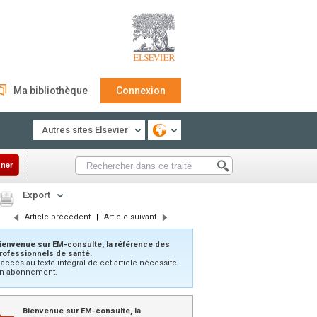
Ma bibliothèque
Connexion
Autres sites Elsevier
ner
Export
Article précédent
|
Article suivant
ienvenue sur EM-consulte, la référence des
rofessionnels de santé.
’accès au texte intégral de cet article nécessite
n abonnement.
Bienvenue sur EM-consulte, la