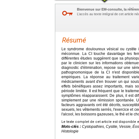
Bienvenue sur EM-consulte, la référen
L’accès au texte intégral de cet article 
Résumé
Le syndrome douloureux vésical ou cystite in
méconnue. La CI touche davantage les fe
différentes études suggèrent que sa physiopat
par le clinicien sur les informations obtenu
diagnostic d'élimination, repose sur une séri
pathognomonique de la CI n'est disponibl
empiriques. La réponse au traitement vari
médicaments avant d'en trouver un qui soul
effets bénéfiques assez importants, mais
période limitée. Il est fréquent que le trait
symptômes réapparaissent. De plus, il est di
simplement par une rémission spontanée. Un 
facteurs aggravants ont été décrits, susceptib
sexuels, les vêtements serrés, l'exercice et ce
l'alcool, les boissons gazeuses, le thé et le ch
Le texte complet de cet article est disponible 
Mots-clés :
Cystopathies, Cystite, Vessie, É
Histologie