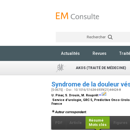
Rechercher
Actualités
Revues
Trait
AKOS (TRAITÉ DE MÉDECINE)
Syndrome de la douleur vési
[5-0675] - Doi : 10.1016/S1634-6939(21)44424-8
⁎
U. Pinar, S. Drouin, M. Rouprêt
Service d'urologie, GRC 5, Predictive Onco-Urolog
France
Auteur correspondant.
Résumé
PDF
Article
Figures
Mots clés