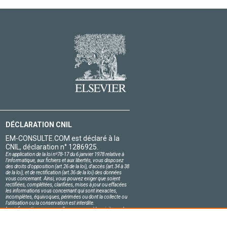
DÉCLARATION CNIL
EM-CONSULTE.COM est déclaré à la
CNIL, déclaration n° 1286925.
En application de la loi nº78-17 du 6 janvier 1978 relative à
l'informatique, aux fichiers et aux libertés, vous disposez
des droits d'opposition (art.26 de la loi), d'accès (art.34 à 38
de la loi), et de rectification (art.36 de la loi) des données
vous concernant. Ainsi, vous pouvez exiger que soient
rectifiées, complétées, clarifiées, mises à jour ou effacées
les informations vous concernant qui sont inexactes,
incomplètes, équivoques, périmées ou dont la collecte ou
l'utilisation ou la conservation est interdite.
Les informations personnelles concernant les visiteurs de
notre site, y compris leur identité, sont confidentielles.
Le responsable du site s'engage sur l'honneur à respecter