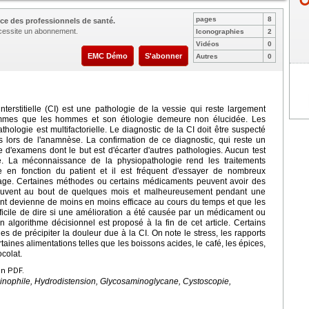
pages
8
ce des professionnels de santé.
nécessite un abonnement.
Iconographies
2
Vidéos
0
EMC Démo
S'abonner
Autres
0
terstitielle (CI) est une pathologie de la vessie qui reste largement
mmes que les hommes et son étiologie demeure non élucidée. Les
hologie est multifactorielle. Le diagnostic de la CI doit être suspecté
es lors de l'anamnèse. La confirmation de ce diagnostic, qui reste un
e d'examens dont le but est d'écarter d'autres pathologies. Aucun test
e. La méconnaissance de la physiopathologie rend les traitements
e en fonction du patient et il est fréquent d'essayer de nombreux
age. Certaines méthodes ou certains médicaments peuvent avoir des
 souvent au bout de quelques mois et malheureusement pendant une
ement devienne de moins en moins efficace au cours du temps et que les
fficile de dire si une amélioration a été causée par un médicament ou
algorithme décisionnel est proposé à la fin de cet article. Certains
les de précipiter la douleur due à la CI. On note le stress, les rapports
rtaines alimentations telles que les boissons acides, le café, les épices,
ocolat.
en PDF.
osinophile, Hydrodistension, Glycosaminoglycane, Cystoscopie,