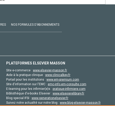
VRES
NOS FORMULES D'ABONNEMENTS
PLATEFORMES ELSEVIER MASSON
Site e-commerce :
www.elsevier-masson.fr
Aide à la pratique clinique :
www.clinicalkey.fr
Portail pour les institutions :
www.em-premium.com
Site d'information sur l'EMC :
emc-info.em-consulte.com
E-learning pour les infirmier(e)s :
pratique-infirmiere.com
Bibliothèque d'e-books Elsevier :
www.elsevierelibrary.fr
Blog special IFSI :
www.generationelsevier.fr
Suivez notre actualité sur notre blog :
www.blog-elsevier-masson.fr
Site d'emploi en santé :
emploisante.com