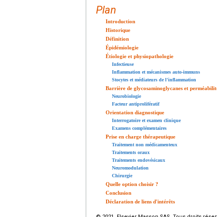
Plan
Introduction
Historique
Définition
Épidémiologie
Étiologie et physiopathologie
Infectieuse
Inflammation et mécanismes auto-immuns
Stocytes et médiateurs de l'inflammation
Barrière de glycosaminoglycanes et perméabilité
Neurobiologie
Facteur antiprolifératif
Orientation diagnostique
Interrogatoire et examen clinique
Examens complémentaires
Prise en charge thérapeutique
Traitement non médicamenteux
Traitements oraux
Traitements endovésicaux
Neuromodulation
Chirurgie
Quelle option choisir ?
Conclusion
Déclaration de liens d'intérêts
© 2021 Elsevier Masson SAS. Tous droits réser